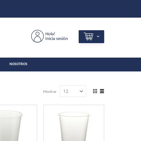
Hola!
Inicia sesión
NOSOTROS
View
Mostrar
as
Grilla
Lista