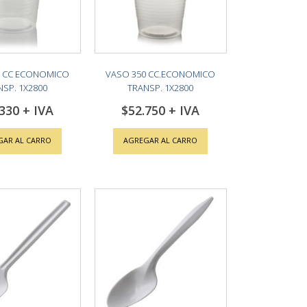
0 CC ECONOMICO
VASO 350 CC.ECONOMICO
NSP. 1X2800
TRANSP. 1X2800
.330
$52.750
GAR AL CARRO
AGREGAR AL CARRO