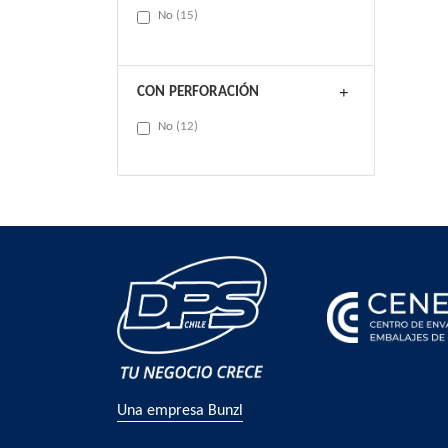
items
No
15
CON PERFORACIÓN
items
No
12
Una empresa Bunzl