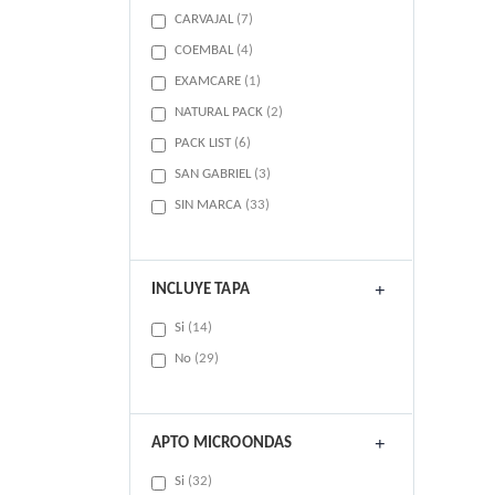
items
CARVAJAL
7
items
COEMBAL
4
item
EXAMCARE
1
items
NATURAL PACK
2
items
PACK LIST
6
items
SAN GABRIEL
3
items
SIN MARCA
33
INCLUYE TAPA
items
Si
14
items
No
29
APTO MICROONDAS
items
Si
32