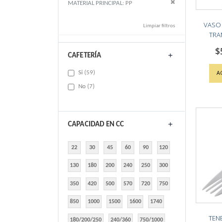
Remove This Item
MATERIAL PRINCIPAL
PP
VASO
Limpiar filtros
TRA
$
CAFETERÍA
items
A
Si
59
items
No
7
CAPACIDAD EN CC
22
30
45
60
90
120
130
180
200
240
250
300
350
420
500
570
720
750
850
1000
1500
1600
1740
TEN
180/200/250
240/360
750/1000