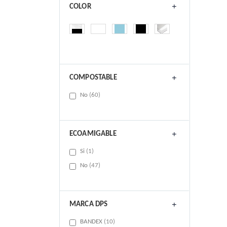
COLOR
COMPOSTABLE
items
No
60
ECOAMIGABLE
item
Si
1
items
No
47
MARCA DPS
items
BANDEX
10