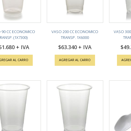
 90 CC ECONOMICO
VASO 200 CC ECONOMICO
VASO 30
RANSP. (1X7300)
TRANSP. 1X6000
TRA
51.680
$63.340
$49
GREGAR AL CARRO
AGREGAR AL CARRO
AGRE