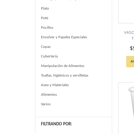
Plato
Pote
Pocillos
VASO
Envolver y Papeles Especiales
T
$
Copas
Cubertería
A
Manipulación de Alimentos
Toallas, higiénicos y servilletas
Aseo y Materiales
Alimentos
Varios
FILTRANDO POR: