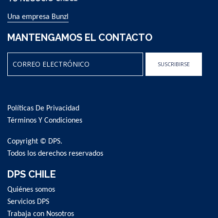
Una empresa Bunzl
MANTENGAMOS EL CONTACTO
SUSCRIBIRSE
Sign
Up
for
Políticas De Privacidad
Our
Newsletter:
Términos Y Condiciones
Copyright © DPS.
Todos los derechos reservados
DPS CHILE
Quiénes somos
Servicios DPS
Trabaja con Nosotros