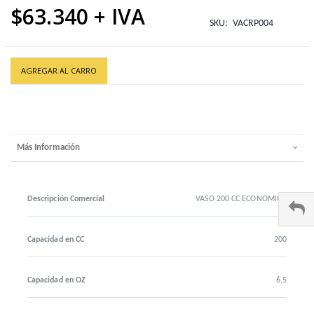
$63.340
SKU
VACRP004
AGREGAR AL CARRO
Más Información
Descripción Comercial
VASO 200 CC ECONOMICO
Capacidad en CC
200
Capacidad en OZ
6,5