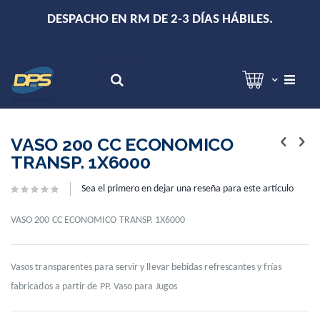
+
DESPACHO EN RM DE 2-3 DÍAS HÁBILES.
Hola!
Inicia sesión
Search
Skip
Skip
to
to
VASO 200 CC ECONOMICO
the
the
TRANSP. 1X6000
end
beginning
of
of
Sea el primero en dejar una reseña para este artículo
the
the
images
images
gallery
gallery
VASO 200 CC ECONOMICO TRANSP. 1X6000
Vasos transparentes para servir y llevar bebidas refrescantes y frías
fabricados a partir de PP. Vaso para Jugos