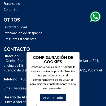
Sucursales
Contacto
OTROS
Sustentabilidad
Información de despacho
Preguntas frecuentes
CONTACTO
Dirección:
CONFIGURACIÓN DE
- Oficina Comercial y administrativa: Avenida Valle Norte 841,
COOKIES
oficina 501 B
Utilizamos cookies para brindarle la
- Centro de distribución: La Farfana 500, bodega B-11, Pudahuel
mejor experiencia posible. También
nos permiten analizar el
Teléfono:
(+56 2) 2 584 8900
comportamiento de los usuarios
para mejorar constantemente el sitio
Email:
ventas@dpschile.cl
web para usted.
Aceptar todo
Horario de Atención:
Lunes a Viernes / 09:00 a 16:00 hrs