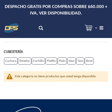
DESPACHO GRATIS POR COMPRAS SOBRE $60.000 +
IVA, VER DISPONIBILIDAD.
Hola!
Inicia sesión
Search
CUBERTERÍA
Cuchara
Tenedor
Cuchillo
Platillo
Plato
Vaso
Taza
Bowl
Esta categoría no tiene productos que usted tenga disponible.