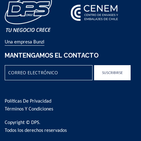
Una empresa Bunzl
MANTENGAMOS EL CONTACTO
SUSCRIBIRSE
Sign
Up
for
Políticas De Privacidad
Our
Newsletter:
Términos Y Condiciones
Copyright © DPS.
Todos los derechos reservados