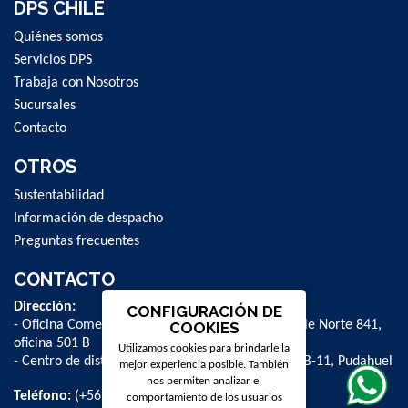
DPS CHILE
Quiénes somos
Servicios DPS
Trabaja con Nosotros
Sucursales
Contacto
OTROS
Sustentabilidad
Información de despacho
Preguntas frecuentes
CONTACTO
Dirección:
CONFIGURACIÓN DE
- Oficina Comercial y administrativa: Avenida Valle Norte 841,
COOKIES
oficina 501 B
Utilizamos cookies para brindarle la
- Centro de distribución: La Farfana 500, bodega B-11, Pudahuel
mejor experiencia posible. También
nos permiten analizar el
Teléfono:
(+56 2) 2 584 8900
comportamiento de los usuarios