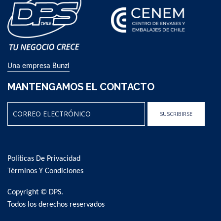
Una empresa Bunzl
MANTENGAMOS EL CONTACTO
SUSCRIBIRSE
Sign
Up
for
Políticas De Privacidad
Our
Newsletter:
Términos Y Condiciones
Copyright © DPS.
Todos los derechos reservados