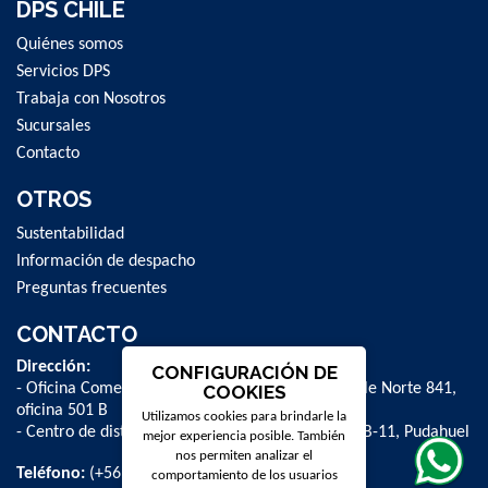
DPS CHILE
Quiénes somos
Servicios DPS
Trabaja con Nosotros
Sucursales
Contacto
OTROS
Sustentabilidad
Información de despacho
Preguntas frecuentes
CONTACTO
Dirección:
CONFIGURACIÓN DE
- Oficina Comercial y administrativa: Avenida Valle Norte 841,
COOKIES
oficina 501 B
Utilizamos cookies para brindarle la
- Centro de distribución: La Farfana 500, bodega B-11, Pudahuel
mejor experiencia posible. También
nos permiten analizar el
Teléfono:
(+56 2) 2 584 8900
comportamiento de los usuarios