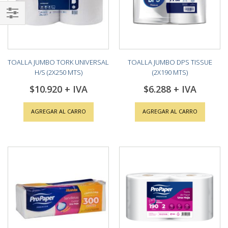
Shop
By
TOALLA JUMBO TORK UNIVERSAL
TOALLA JUMBO DPS TISSUE
H/S (2X250 MTS)
(2X190 MTS)
$10.920
$6.288
AGREGAR AL CARRO
AGREGAR AL CARRO