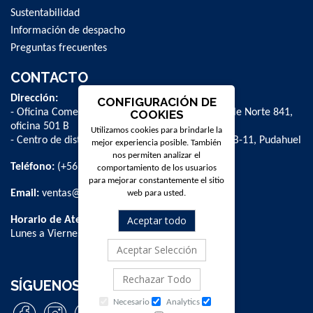
Sustentabilidad
Información de despacho
Preguntas frecuentes
CONTACTO
Dirección:
CONFIGURACIÓN DE
- Oficina Comercial y administrativa: Avenida Valle Norte 841,
COOKIES
oficina 501 B
Utilizamos cookies para brindarle la
- Centro de distribución: La Farfana 500, bodega B-11, Pudahuel
mejor experiencia posible. También
nos permiten analizar el
Teléfono:
(+56 2) 2 584 8900
comportamiento de los usuarios
para mejorar constantemente el sitio
Email:
ventas@dpschile.cl
web para usted.
Aceptar todo
Horario de Atención:
Lunes a Viernes / 09:00 a 16:00 hrs
Aceptar Selección
Rechazar Todo
SÍGUENOS
Necesario
Analytics