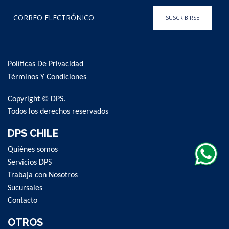
SUSCRIBIRSE
Sign
Up
for
Políticas De Privacidad
Our
Newsletter:
Términos Y Condiciones
Copyright © DPS.
Todos los derechos reservados
DPS CHILE
Quiénes somos
Servicios DPS
Trabaja con Nosotros
Sucursales
Contacto
OTROS