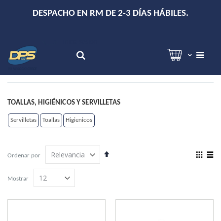
+
DESPACHO EN RM DE 2-3 DÍAS HÁBILES.
Hola!
Inicia sesión
Search
TOALLAS, HIGIÉNICOS Y SERVILLETAS
Servilletas
Toallas
Higienicos
Establecer
View
Ordenar por
dirección
as
Grilla
Lista
descendente
Mostrar