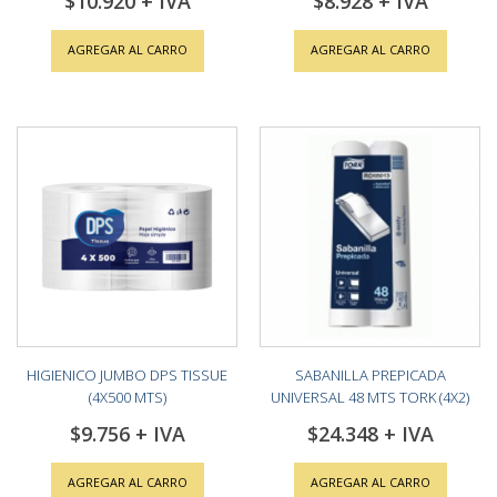
$10.920
$8.928
AGREGAR AL CARRO
AGREGAR AL CARRO
HIGIENICO JUMBO DPS TISSUE
SABANILLA PREPICADA
(4X500 MTS)
UNIVERSAL 48 MTS TORK (4X2)
$9.756
$24.348
AGREGAR AL CARRO
AGREGAR AL CARRO