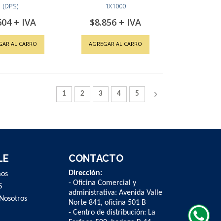
(DPS)
1X1000
604
$8.856
GAR AL CARRO
AGREGAR AL CARRO
Página
Actualmente estás leyendo la página
Página
Página
Página
Página
Página
Siguiente
1
2
3
4
5
LE
CONTACTO
Dirección:
mos
- Oficina Comercial y
S
administrativa: Avenida Valle
Nosotros
Norte 841, oficina 501 B
- Centro de distribución: La