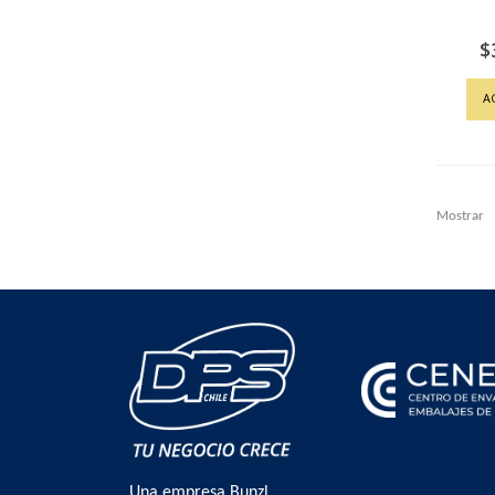
$
A
Mostrar
Una empresa Bunzl