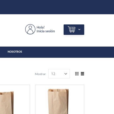
Hola!
Inicia sesión
NOSOTROS
View
Mostrar
as
Grilla
Lista