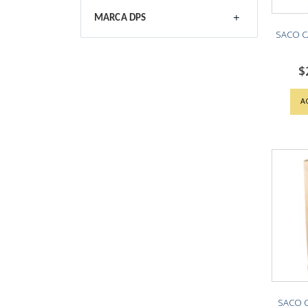
MARCA DPS
SACO CA
$
A
SACO C