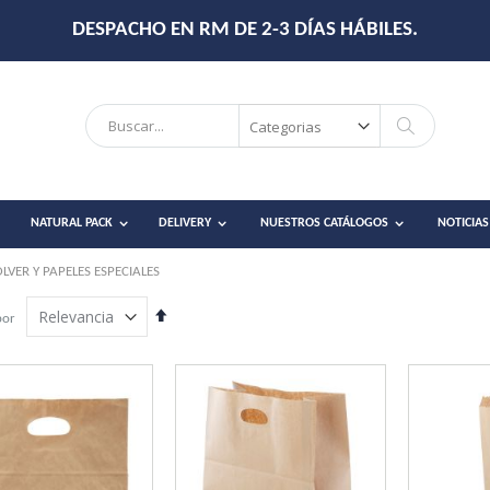
DESPACHO EN RM DE 2-3 DÍAS HÁBILES.
Search
Search
NATURAL PACK
DELIVERY
NUESTROS CATÁLOGOS
NOTICIAS
LVER Y PAPELES ESPECIALES
Establecer
por
dirección
descendente