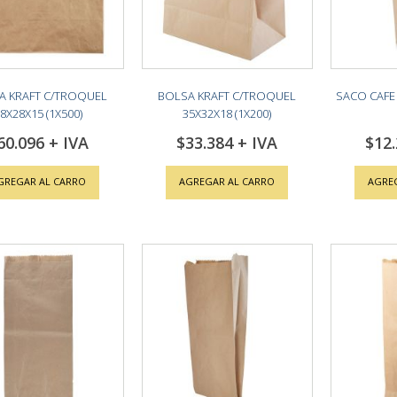
A KRAFT C/TROQUEL
BOLSA KRAFT C/TROQUEL
SACO CAFE 
8X28X15 (1X500)
35X32X18 (1X200)
60.096
$33.384
$12
GREGAR AL CARRO
AGREGAR AL CARRO
AGRE