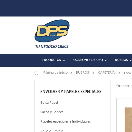
PRODUCTOS
OCASIONES DE USO
RUBROS
Página de inicio
RUBROS
CAFETERÍA
ENVO
Ordenar 
ENVOLVER Y PAPELES ESPECIALES
Bolsa Papel
Sacos y Sobres
Papeles especiales e Individuales
Rollo Aluminio