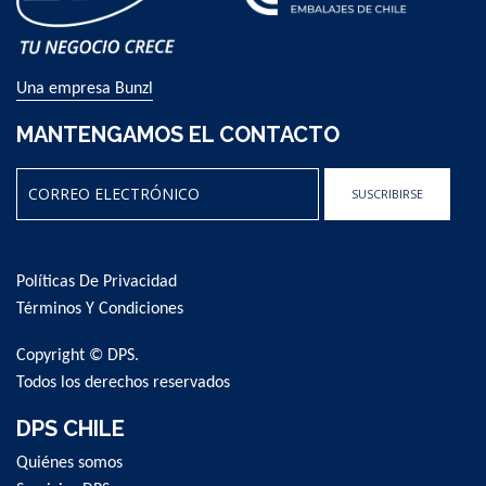
Una empresa Bunzl
MANTENGAMOS EL CONTACTO
SUSCRIBIRSE
Sign
Up
for
Políticas De Privacidad
Our
Términos Y Condiciones
Newsletter:
Copyright © DPS.
Todos los derechos reservados
DPS CHILE
Quiénes somos