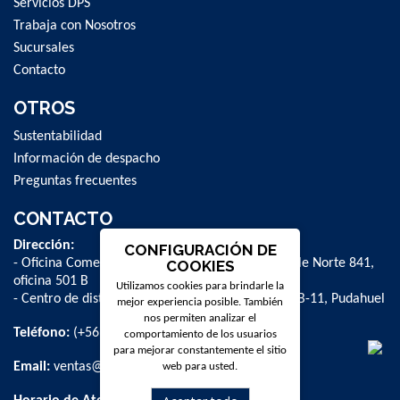
Servicios DPS
Trabaja con Nosotros
Sucursales
Contacto
OTROS
Sustentabilidad
Información de despacho
Preguntas frecuentes
CONTACTO
Dirección:
CONFIGURACIÓN DE
- Oficina Comercial y administrativa: Avenida Valle Norte 841,
COOKIES
oficina 501 B
Utilizamos cookies para brindarle la
- Centro de distribución: La Farfana 500, bodega B-11, Pudahuel
mejor experiencia posible. También
nos permiten analizar el
Teléfono:
(+56 2) 2 584 8900
comportamiento de los usuarios
para mejorar constantemente el sitio
Email:
ventas@dpschile.cl
web para usted.