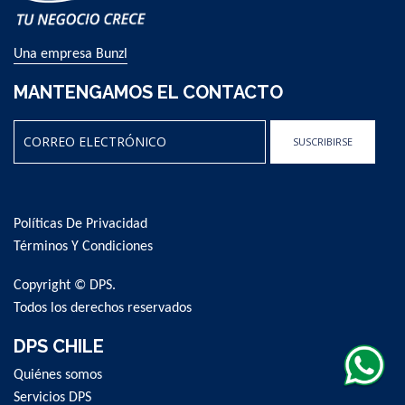
Una empresa Bunzl
MANTENGAMOS EL CONTACTO
SUSCRIBIRSE
Sign
Up
for
Políticas De Privacidad
Our
Newsletter:
Términos Y Condiciones
Copyright © DPS.
Todos los derechos reservados
DPS CHILE
Quiénes somos
Servicios DPS