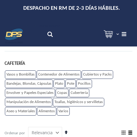
+
DESPACHO EN RM DE 2-3 DÍAS HÁBILES.
Hola!
Inicia sesión
Search
CAFETERÍA
Vasos y Bombillas
Contenedor de Alimentos
Cubiertos y Packs
Bandejas, Blondas, Cápsulas
Plato
Pote
Pocillos
Envolver y Papeles Especiales
Copas
Cubertería
Manipulación de Alimentos
Toallas, higiénicos y servilletas
Aseo y Materiales
Alimentos
Varios
Establecer
View
Ordenar por
dirección
as