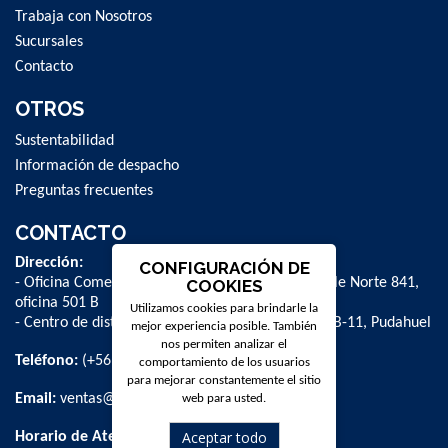
Trabaja con Nosotros
Sucursales
Contacto
OTROS
Sustentabilidad
Información de despacho
Preguntas frecuentes
CONTACTO
Dirección:
CONFIGURACIÓN DE
- Oficina Comercial y administrativa: Avenida Valle Norte 841,
COOKIES
oficina 501 B
Utilizamos cookies para brindarle la
- Centro de distribución: La Farfana 500, bodega B-11, Pudahuel
mejor experiencia posible. También
nos permiten analizar el
Teléfono:
(+56 2) 2 584 8900
comportamiento de los usuarios
para mejorar constantemente el sitio
Email:
ventas@dpschile.cl
web para usted.
Aceptar todo
Horario de Atención: