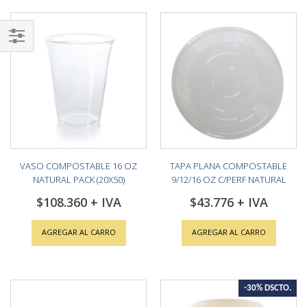
Shop
By
VASO COMPOSTABLE 16 OZ
TAPA PLANA COMPOSTABLE
NATURAL PACK (20X50)
9/12/16 OZ C/PERF NATURAL
PACK (10X100)
$108.360
$43.776
AGREGAR AL CARRO
AGREGAR AL CARRO
-30% DSCTO.