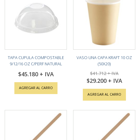
TAPA CUPULA COMPOSTABLE
VASO UNA CAPA KRAFT 10 OZ
9/12/16 OZ C/PERF NATURAL
(50X20)
PACK (20X50)
$45.180
$41.712
$29.200
Special
Price
AGREGAR AL CARRO
AGREGAR AL CARRO