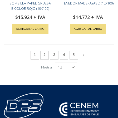
BOMBILLA PAPEL GRUESA
TENEDOR MADERA (ASL) (10X100)
BICOLOR ROJO (10X100)
$15.924
$14.772
AGREGAR AL CARRO
AGREGAR AL CARRO
Página
Actualmente estás leyendo la página
Página
Página
Página
Página
Página
Siguiente
1
2
3
4
5
Mostrar