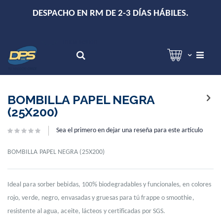
+
DESPACHO EN RM DE 2-3 DÍAS HÁBILES.
Hola!
Inicia sesión
Search
Skip
Skip
to
to
BOMBILLA PAPEL NEGRA
the
the
(25X200)
end
beginning
of
of
Sea el primero en dejar una reseña para este artículo
the
the
images
images
gallery
gallery
BOMBILLA PAPEL NEGRA (25X200)
Ideal para sorber bebidas, 100% biodegradables y funcionales, en colores
rojo, verde, negro, envasadas y gruesas para tú frappe o smoothie,
resistente al agua, aceite, lácteos y certificadas por SGS.