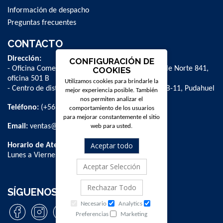
Información de despacho
Preguntas frecuentes
CONTACTO
Dirección:
CONFIGURACIÓN DE
- Oficina Comercial y administrativa: Avenida Valle Norte 841,
COOKIES
oficina 501 B
Utilizamos cookies para brindarle la
- Centro de distribución: La Farfana 500, bodega B-11, Pudahuel
mejor experiencia posible. También
nos permiten analizar el
Teléfono:
(+56 2) 2 584 8900
comportamiento de los usuarios
para mejorar constantemente el sitio
Email:
ventas@dpschile.cl
web para usted.
Aceptar todo
Horario de Atención:
Lunes a Viernes / 09:00 a 16:00 hrs
Aceptar Selección
Rechazar Todo
SÍGUENOS
Necesario
Analytics
Preferencias
Marketing