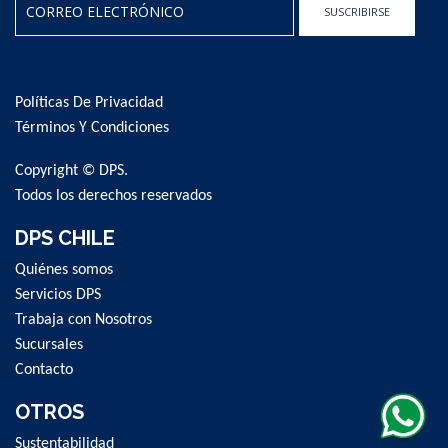
SUSCRIBIRSE
Sign
Up
for
Políticas De Privacidad
Our
Newsletter:
Términos Y Condiciones
Copyright © DPS.
Todos los derechos reservados
DPS CHILE
Quiénes somos
Servicios DPS
Trabaja con Nosotros
Sucursales
Contacto
OTROS
Sustentabilidad