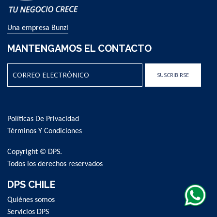
Una empresa Bunzl
MANTENGAMOS EL CONTACTO
SUSCRIBIRSE
Sign
Up
for
Políticas De Privacidad
Our
Newsletter:
Términos Y Condiciones
Copyright © DPS.
Todos los derechos reservados
DPS CHILE
Quiénes somos
Servicios DPS