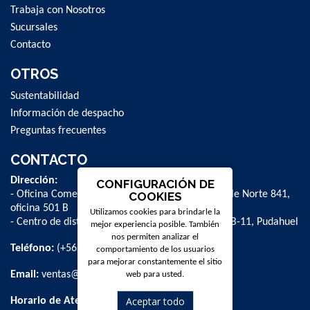
Trabaja con Nosotros
Sucursales
Contacto
OTROS
Sustentabilidad
Información de despacho
Preguntas frecuentes
CONTACTO
Dirección:
CONFIGURACIÓN DE
- Oficina Comercial y administrativa: Avenida Valle Norte 841,
COOKIES
oficina 501 B
Utilizamos cookies para brindarle la
- Centro de distribución: La Farfana 500, bodega B-11, Pudahuel
mejor experiencia posible. También
nos permiten analizar el
Teléfono:
(+56 2) 2 584 8900
comportamiento de los usuarios
para mejorar constantemente el sitio
Email:
ventas@dpschile.cl
web para usted.
Aceptar todo
Horario de Atención: