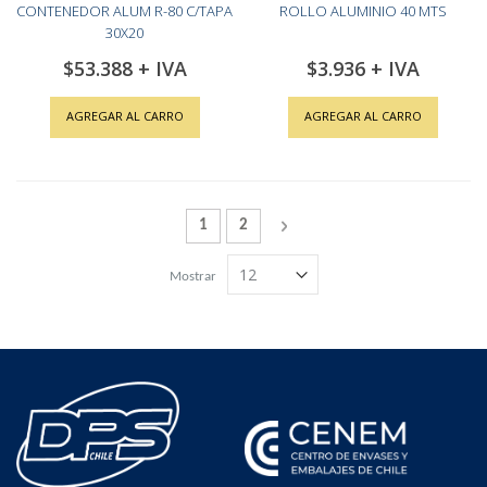
CONTENEDOR ALUM R-80 C/TAPA
ROLLO ALUMINIO 40 MTS
30X20
$53.388
$3.936
AGREGAR AL CARRO
AGREGAR AL CARRO
Página
Actualmente estás leyendo la página
Página
Página
Siguiente
1
2
Mostrar