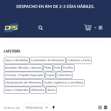
+
DESPACHO EN RM DE 2-3 DÍAS HÁBILES.
Hola!
Inicia sesión
Search
CAFETERÍA
Vasos y Bombillas
Contenedor de Alimentos
Cubiertos y Packs
Bandejas, Blondas, Cápsulas
Plato
Pote
Pocillos
Envolver y Papeles Especiales
Copas
Cubertería
Manipulación de Alimentos
Toallas, higiénicos y servilletas
Aseo y Materiales
Alimentos
Varios
Establecer
View
Ordenar por
dirección
as