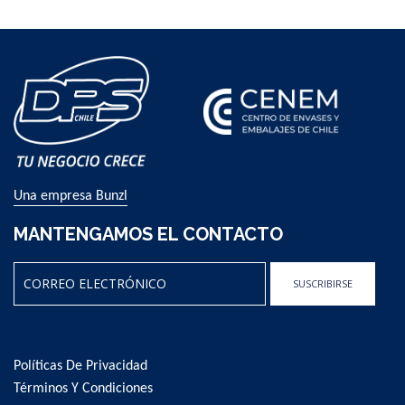
Una empresa Bunzl
MANTENGAMOS EL CONTACTO
SUSCRIBIRSE
Sign
Up
for
Políticas De Privacidad
Our
Newsletter:
Términos Y Condiciones