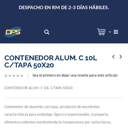
+
DESPACHO EN RM DE 2-3 DÍAS HÁBILES.
Hola!
Inicia sesión
Search
Skip
Skip
to
to
CONTENEDOR ALUM. C 10L
the
the
C/TAPA 50X20
end
beginning
of
of
Sea el primero en dejar una reseña para este artículo
the
the
images
images
gallery
gallery
CONTENEDOR ALUM. C 10L C/TAPA 50X20
Contenedor de aluminio con tapa, productos de excelentes
características para embalaje, ligero e impermeable, transporta
alimentos calientes manteniendo la temperatura por varias horas,