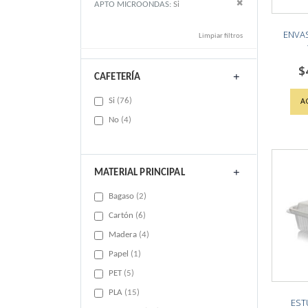
Remove This Item
APTO MICROONDAS
Si
ENVA
Limpiar filtros
$
CAFETERÍA
items
A
Si
76
items
No
4
MATERIAL PRINCIPAL
items
Bagaso
2
items
Cartón
6
items
Madera
4
item
Papel
1
items
PET
5
items
PLA
15
EST