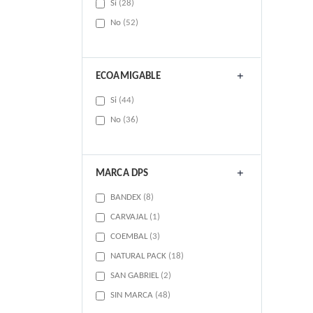
items
Si
28
items
No
52
ECOAMIGABLE
items
Si
44
items
No
36
MARCA DPS
items
BANDEX
8
item
CARVAJAL
1
items
COEMBAL
3
items
NATURAL PACK
18
items
SAN GABRIEL
2
items
SIN MARCA
48