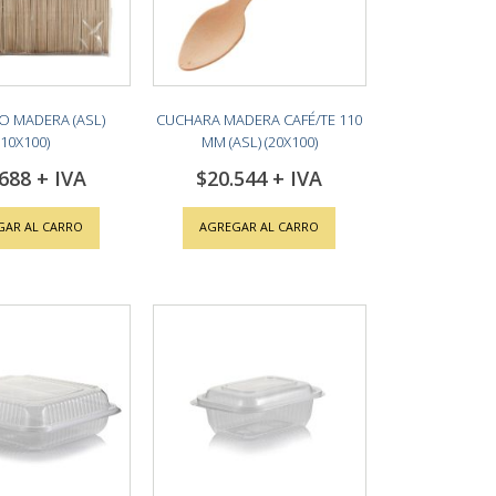
O MADERA (ASL)
CUCHARA MADERA CAFÉ/TE 110
(10X100)
MM (ASL) (20X100)
.688
$20.544
GAR AL CARRO
AGREGAR AL CARRO