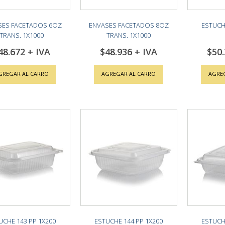
SES FACETADOS 6OZ
ENVASES FACETADOS 8OZ
ESTUCH
TRANS. 1X1000
TRANS. 1X1000
48.672
$48.936
$50
GREGAR AL CARRO
AGREGAR AL CARRO
AGRE
UCHE 143 PP 1X200
ESTUCHE 144 PP 1X200
ESTUCH