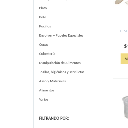
Plato
Pote
Pocillos
TENE
Envolver y Papeles Especiales
$
Copas
Cubertería
A
Manipulación de Alimentos
Toallas, higiénicos y servilletas
Aseo y Materiales
Alimentos
Varios
FILTRANDO POR: