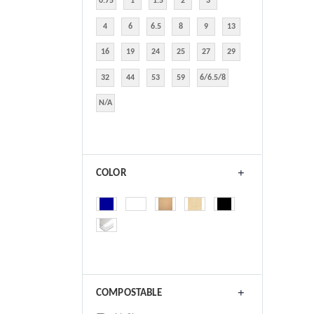
0.75
1
1.5
2
3
4
6
6.5
8
9
13
16
19
24
25
27
29
32
44
53
59
6/6.5/8
N/A
COLOR
COMPOSTABLE