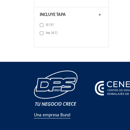
INCLUYE TAPA
items
Si
9
items
No
67
Una empresa Bunzl