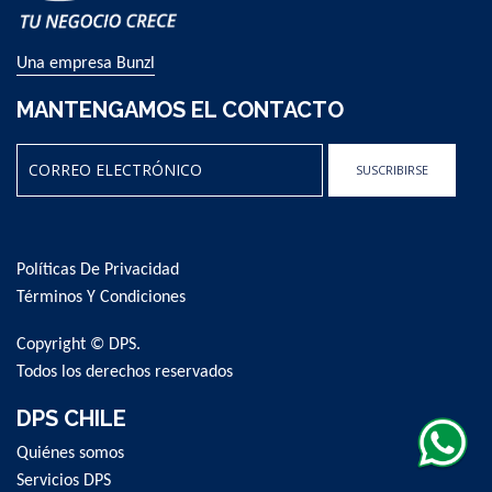
Una empresa Bunzl
MANTENGAMOS EL CONTACTO
SUSCRIBIRSE
Sign
Up
for
Políticas De Privacidad
Our
Newsletter:
Términos Y Condiciones
Copyright © DPS.
Todos los derechos reservados
DPS CHILE
Quiénes somos
Servicios DPS