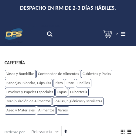
+
DESPACHO EN RM DE 2-3 DÍAS HÁBILES.
Hola!
Inicia sesión
Search
CAFETERÍA
Vasos y Bombillas
Contenedor de Alimentos
Cubiertos y Packs
Bandejas, Blondas, Cápsulas
Plato
Pote
Pocillos
Envolver y Papeles Especiales
Copas
Cubertería
Manipulación de Alimentos
Toallas, higiénicos y servilletas
Aseo y Materiales
Alimentos
Varios
Establecer
View
Ordenar por
dirección
as