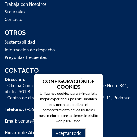
Trabaja con Nosotros
Sucursales
Contacto
OTROS
Sustentabilidad
Información de despacho
Preguntas frecuentes
CONTACTO
Dirección:
CONFIGURACIÓN DE
- Oficina Comercial y administrativa: Avenida Valle Norte 841,
COOKIES
oficina 501 B
Utilizamos cookies para brindarle la
- Centro de distribución: La Farfana 500, bodega B-11, Pudahuel
mejor experiencia posible. También
nos permiten analizar el
Teléfono:
(+56 2) 2 584 8900
comportamiento de los usuarios
para mejorar constantemente el sitio
Email:
ventas@dpschile.cl
web para usted.
Aceptar todo
Horario de Atención: