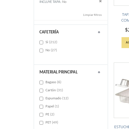
Remove This Item
INCLUYE TAPA
No
TAP
Limpiar filtros
COM
$
CAFETERÍA
items
A
Si
212
items
No
27
MATERIAL PRINCIPAL
items
Bagaso
6
items
Cartón
31
items
Espumado
12
item
Papel
1
items
PE
2
items
PET
49
ESTUCHE