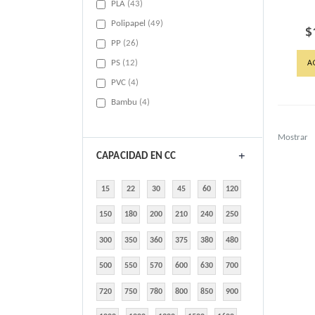
items
PLA
43
items
Polipapel
49
$
items
PP
26
A
items
PS
12
items
PVC
4
items
Bambu
4
Mostrar
CAPACIDAD EN CC
15
22
30
45
60
120
150
180
200
210
240
250
300
350
360
375
380
480
500
550
570
600
630
700
720
750
780
800
850
900