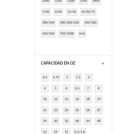
1000
1200
1300
1500
1600
1740
2230
15/30
45/60/75
180/240
180/200/250
240/360
420/500
750/1000
N/A
CAPACIDAD EN OZ
0.5
0.75
1
1.5
2
4
5
6
6.5
7
8
10
12
13
16
18
19
21
23
24
25
26
27
29
30
32
40
44
48
53
59
75
0.5/1.0