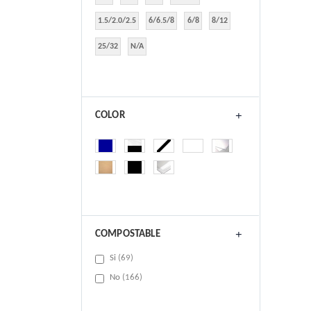
1.5/2.0/2.5
6/6.5/8
6/8
8/12
25/32
N/A
COLOR
COMPOSTABLE
items
Si
69
items
No
166