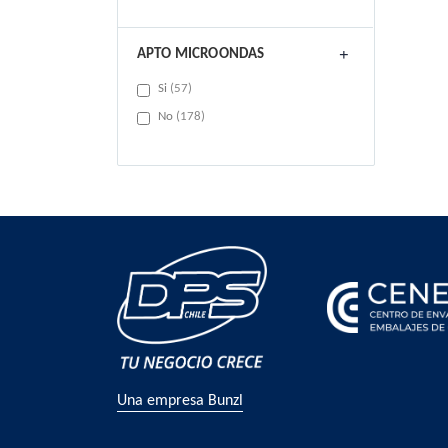
APTO MICROONDAS
items
Si
57
items
No
178
Una empresa Bunzl