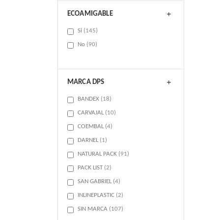
ECOAMIGABLE
items
Si
145
items
No
90
MARCA DPS
items
BANDEX
18
items
CARVAJAL
10
items
COEMBAL
4
item
DARNEL
1
items
NATURAL PACK
91
items
PACK LIST
2
items
SAN GABRIEL
4
items
INLINEPLASTIC
2
items
SIN MARCA
107