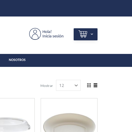
Hola!
Inicia sesión
NOSOTROS
View
Mostrar
as
Grilla
Lista