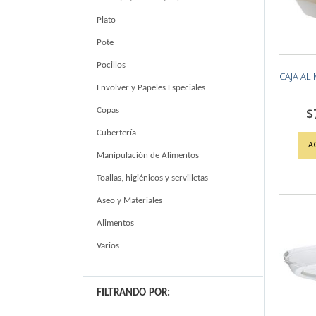
Plato
Pote
Pocillos
CAJA A
Envolver y Papeles Especiales
$
Copas
Cubertería
A
Manipulación de Alimentos
Toallas, higiénicos y servilletas
Aseo y Materiales
Alimentos
Varios
FILTRANDO POR: