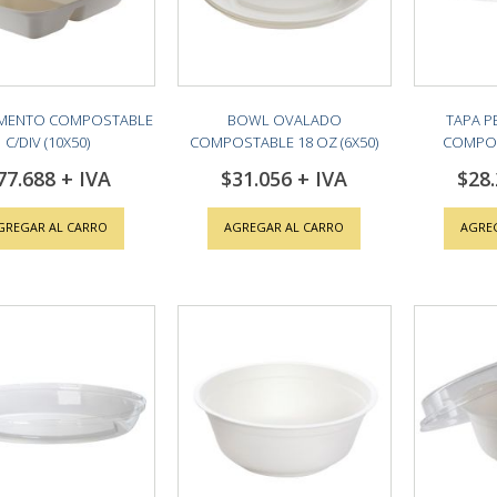
LIMENTO COMPOSTABLE
BOWL OVALADO
TAPA P
C/DIV (10X50)
COMPOSTABLE 18 OZ (6X50)
COMPOST
77.688
$31.056
$28
GREGAR AL CARRO
AGREGAR AL CARRO
AGRE