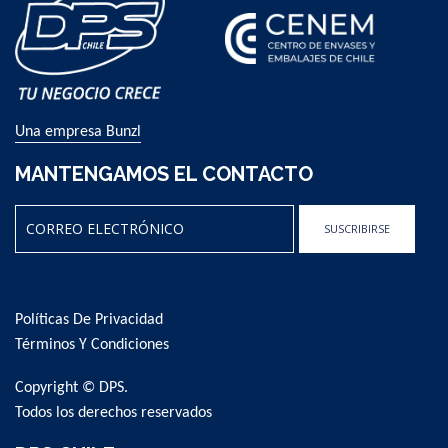
Una empresa Bunzl
MANTENGAMOS EL CONTACTO
SUSCRIBIRSE
Sign
Up
for
Políticas De Privacidad
Our
Newsletter:
Términos Y Condiciones
Copyright © DPS.
Todos los derechos reservados