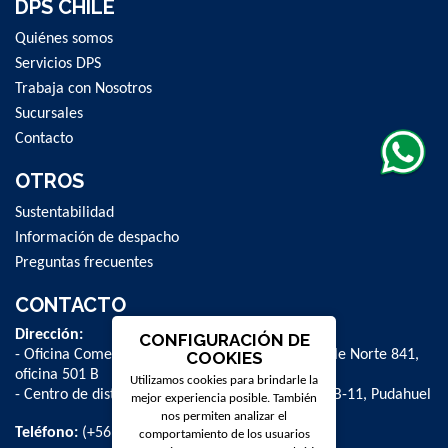
DPS CHILE
Quiénes somos
Servicios DPS
Trabaja con Nosotros
Sucursales
Contacto
OTROS
Sustentabilidad
Información de despacho
Preguntas frecuentes
CONTACTO
Dirección:
CONFIGURACIÓN DE
- Oficina Comercial y administrativa: Avenida Valle Norte 841,
COOKIES
oficina 501 B
Utilizamos cookies para brindarle la
- Centro de distribución: La Farfana 500, bodega B-11, Pudahuel
mejor experiencia posible. También
nos permiten analizar el
Teléfono:
(+56 2) 2 584 8900
comportamiento de los usuarios