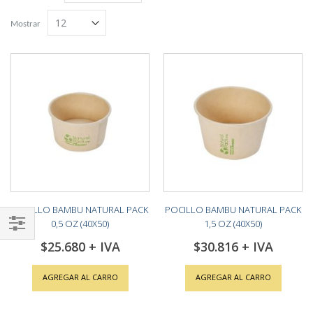
Grilla
Lista
descendente
Mostrar
POCILLO BAMBU NATURAL PACK
POCILLO BAMBU NATURAL PACK
0,5 OZ (40X50)
1,5 OZ (40X50)
Shop
$25.680
$30.816
By
AGREGAR AL CARRO
AGREGAR AL CARRO