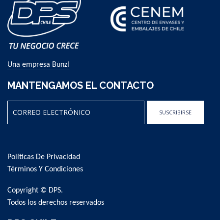
Una empresa Bunzl
MANTENGAMOS EL CONTACTO
SUSCRIBIRSE
Sign
Up
for
Políticas De Privacidad
Our
Newsletter:
Términos Y Condiciones
Copyright © DPS.
Todos los derechos reservados