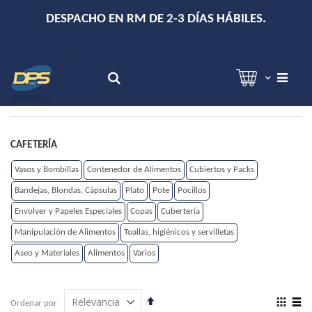
+
DESPACHO EN RM DE 2-3 DÍAS HÁBILES.
Hola!
Inicia sesión
Search
CAFETERÍA
Vasos y Bombillas
Contenedor de Alimentos
Cubiertos y Packs
Bandejas, Blondas, Cápsulas
Plato
Pote
Pocillos
Envolver y Papeles Especiales
Copas
Cubertería
Manipulación de Alimentos
Toallas, higiénicos y servilletas
Aseo y Materiales
Alimentos
Varios
Establecer
View
Ordenar por
dirección
as