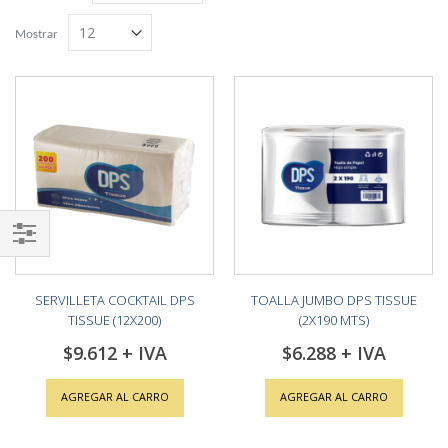
Grilla
Lista
descendente
Mostrar
Shop
By
SERVILLETA COCKTAIL DPS
TOALLA JUMBO DPS TISSUE
TISSUE (12X200)
(2X190 MTS)
$9.612
$6.288
AGREGAR AL CARRO
AGREGAR AL CARRO