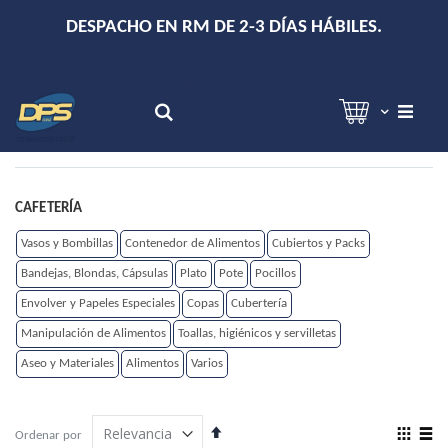
+
DESPACHO EN RM DE 2-3 DÍAS HÁBILES.
Hola!
Inicia sesión
Search
CAFETERÍA
Vasos y Bombillas
Contenedor de Alimentos
Cubiertos y Packs
Bandejas, Blondas, Cápsulas
Plato
Pote
Pocillos
Envolver y Papeles Especiales
Copas
Cubertería
Manipulación de Alimentos
Toallas, higiénicos y servilletas
Aseo y Materiales
Alimentos
Varios
Establecer
View
Ordenar por
dirección
as