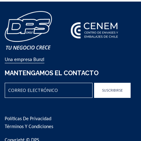
Una empresa Bunzl
MANTENGAMOS EL CONTACTO
SUSCRIBIRSE
Sign
Up
for
Políticas De Privacidad
Our
Newsletter:
Términos Y Condiciones
Copyright © DPS.