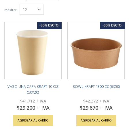
Grilla
Lista
descendente
Mostrar
-30% DSCTO.
-30% DSCTO.
VASO UNA CAPA KRAFT 10 OZ
BOWL KRAFT 1300 CC (6X50)
(50X20)
$41.712
$42.372
$29.200
$29.670
Special
Special
Price
Price
AGREGAR AL CARRO
AGREGAR AL CARRO