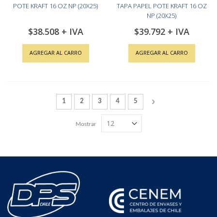
POTE KRAFT 16 OZ NP (20X25)
TAPA PAPEL POTE KRAFT 16 OZ
NP (20X25)
$38.508
$39.792
AGREGAR AL CARRO
AGREGAR AL CARRO
Página
Actualmente estás leyendo la página
Página
Página
Página
Página
Página
Siguiente
1
2
3
4
5
Mostrar