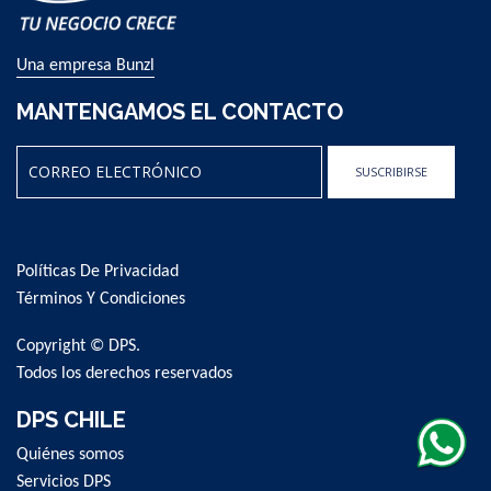
Una empresa Bunzl
MANTENGAMOS EL CONTACTO
SUSCRIBIRSE
Sign
Up
for
Políticas De Privacidad
Our
Newsletter:
Términos Y Condiciones
Copyright © DPS.
Todos los derechos reservados
DPS CHILE
Quiénes somos
Servicios DPS