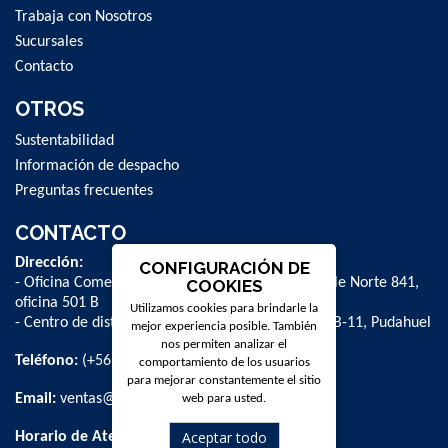
Trabaja con Nosotros
Sucursales
Contacto
OTROS
Sustentabilidad
Información de despacho
Preguntas frecuentes
CONTACTO
Dirección:
CONFIGURACIÓN DE
- Oficina Comercial y administrativa: Avenida Valle Norte 841,
COOKIES
oficina 501 B
Utilizamos cookies para brindarle la
- Centro de distribución: La Farfana 500, bodega B-11, Pudahuel
mejor experiencia posible. También
nos permiten analizar el
Teléfono:
(+56 2) 2 584 8900
comportamiento de los usuarios
para mejorar constantemente el sitio
Email:
ventas@dpschile.cl
web para usted.
Aceptar todo
Horario de Atención: