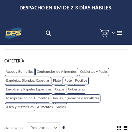
+
DESPACHO EN RM DE 2-3 DÍAS HÁBILES.
Hola!
Inicia sesión
Search
CAFETERÍA
Vasos y Bombillas
Contenedor de Alimentos
Cubiertos y Packs
Bandejas, Blondas, Cápsulas
Plato
Pote
Pocillos
Envolver y Papeles Especiales
Copas
Cubertería
Manipulación de Alimentos
Toallas, higiénicos y servilletas
Aseo y Materiales
Alimentos
Varios
Establecer
View
Ordenar por
dirección
as