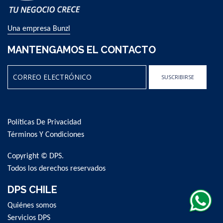
Una empresa Bunzl
MANTENGAMOS EL CONTACTO
SUSCRIBIRSE
Sign
Up
for
Políticas De Privacidad
Our
Newsletter:
Términos Y Condiciones
Copyright © DPS.
Todos los derechos reservados
DPS CHILE
Quiénes somos
Servicios DPS