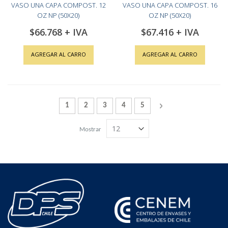
VASO UNA CAPA COMPOST. 12
VASO UNA CAPA COMPOST. 16
OZ NP (50X20)
OZ NP (50X20)
$66.768
$67.416
AGREGAR AL CARRO
AGREGAR AL CARRO
Página
Actualmente estás leyendo la página
Página
Página
Página
Página
Página
Siguiente
1
2
3
4
5
Mostrar