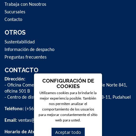
Trabaja con Nosotros
Sucursales
Contacto
OTROS
Sustentabilidad
Información de despacho
Preguntas frecuentes
CONTACTO
Dirección:
CONFIGURACIÓN DE
- Oficina Comercial y administrativa: Avenida Valle Norte 841,
COOKIES
oficina 501 B
Utilizamos cookies para brindarle la
- Centro de distribución: La Farfana 500, bodega B-11, Pudahuel
mejor experiencia posible. También
nos permiten analizar el
Teléfono:
(+56 2) 2 584 8900
comportamiento de los usuarios
para mejorar constantemente el sitio
Email:
ventas@dpschile.cl
web para usted.
Aceptar todo
Horario de Atención: