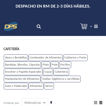
+
DESPACHO EN RM DE 2-3 DÍAS HÁBILES.
Hola!
Inicia sesión
Search
CAFETERÍA
Vasos y Bombillas
Contenedor de Alimentos
Cubiertos y Packs
Bandejas, Blondas, Cápsulas
Plato
Pote
Pocillos
Envolver y Papeles Especiales
Copas
Cubertería
Manipulación de Alimentos
Toallas, higiénicos y servilletas
Aseo y Materiales
Alimentos
Varios
Establecer
View
Ordenar por
dirección
as