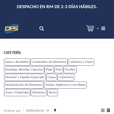
+
DESPACHO EN RM DE 2-3 DÍAS HÁBILES.
Hola!
Inicia sesión
Search
CAFETERÍA
Vasos y Bombillas
Contenedor de Alimentos
Cubiertos y Packs
Bandejas, Blondas, Cápsulas
Plato
Pote
Pocillos
Envolver y Papeles Especiales
Copas
Cubertería
Manipulación de Alimentos
Toallas, higiénicos y servilletas
Aseo y Materiales
Alimentos
Varios
Establecer
View
Ordenar por
dirección
as