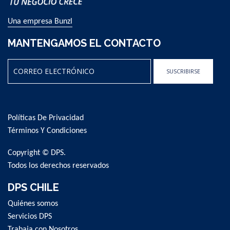
Una empresa Bunzl
MANTENGAMOS EL CONTACTO
SUSCRIBIRSE
Sign
Up
for
Políticas De Privacidad
Our
Newsletter:
Términos Y Condiciones
Copyright © DPS.
Todos los derechos reservados
DPS CHILE
Quiénes somos
Servicios DPS
Trabaja con Nosotros