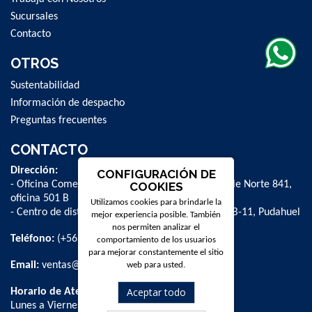
Sucursales
Contacto
OTROS
Sustentabilidad
Información de despacho
Preguntas frecuentes
CONTACTO
Dirección:
CONFIGURACIÓN DE
- Oficina Comercial y administrativa: Avenida Valle Norte 841,
COOKIES
oficina 501 B
Utilizamos cookies para brindarle la
- Centro de distribución: La Farfana 500, bodega B-11, Pudahuel
mejor experiencia posible. También
nos permiten analizar el
Teléfono:
(+56 2) 2 584 8900
comportamiento de los usuarios
para mejorar constantemente el sitio
Email:
ventas@dpschile.cl
web para usted.
Aceptar todo
Horario de Atención:
Lunes a Viernes / 09:00 a 16:00 hrs