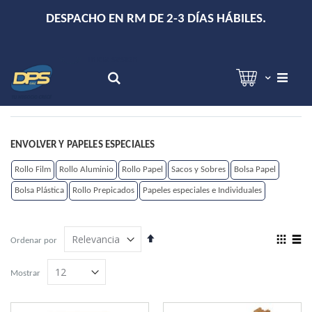
+
DESPACHO EN RM DE 2-3 DÍAS HÁBILES.
Hola!
Inicia sesión
Search
ENVOLVER Y PAPELES ESPECIALES
Rollo Film
Rollo Aluminio
Rollo Papel
Sacos y Sobres
Bolsa Papel
Bolsa Plástica
Rollo Prepicados
Papeles especiales e Individuales
Establecer
View
Ordenar por
dirección
as
Grilla
Lista
descendente
Mostrar