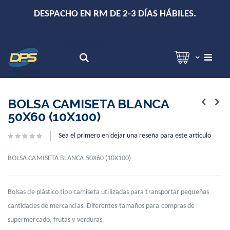
+
DESPACHO EN RM DE 2-3 DÍAS HÁBILES.
Hola!
Inicia sesión
Search
Skip
Skip
to
to
BOLSA CAMISETA BLANCA
the
the
50X60 (10X100)
end
beginning
of
of
Sea el primero en dejar una reseña para este artículo
the
the
images
images
gallery
gallery
BOLSA CAMISETA BLANCA 50X60 (10X100)
Bolsas de plástico tipo camiseta utilizadas para transportar pequeñas
cantidades de mercancías. Diferentes tamaños para compras de
supermercado, frutas y verduras.