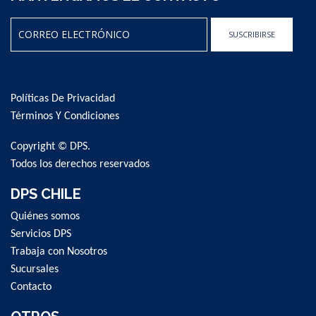
SUSCRIBIRSE
Sign
Up
for
Políticas De Privacidad
Our
Newsletter:
Términos Y Condiciones
Copyright © DPS.
Todos los derechos reservados
DPS CHILE
Quiénes somos
Servicios DPS
Trabaja con Nosotros
Sucursales
Contacto