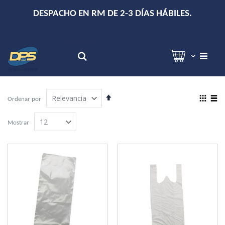
+
DESPACHO EN RM DE 2-3 DÍAS HÁBILES.
Hola!
Inicia sesión
Search
Establecer
View
Ordenar por
dirección
as
Grilla
Lista
descendente
Mostrar