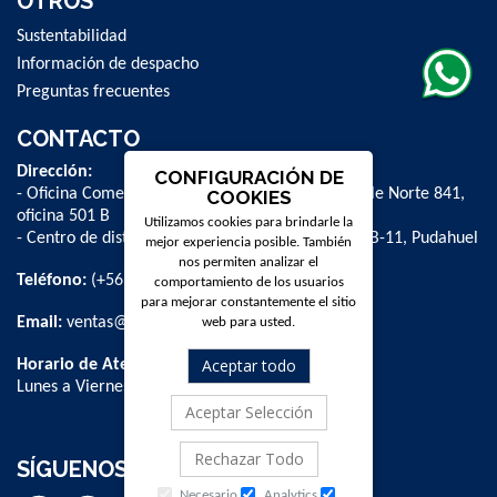
OTROS
Sustentabilidad
Información de despacho
Preguntas frecuentes
CONTACTO
Dirección:
CONFIGURACIÓN DE
- Oficina Comercial y administrativa: Avenida Valle Norte 841,
COOKIES
oficina 501 B
Utilizamos cookies para brindarle la
- Centro de distribución: La Farfana 500, bodega B-11, Pudahuel
mejor experiencia posible. También
nos permiten analizar el
Teléfono:
(+56 2) 2 584 8900
comportamiento de los usuarios
para mejorar constantemente el sitio
Email:
ventas@dpschile.cl
web para usted.
Aceptar todo
Horario de Atención:
Lunes a Viernes / 09:00 a 16:00 hrs
Aceptar Selección
Rechazar Todo
SÍGUENOS
Necesario
Analytics