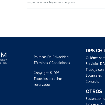
uso, es impermeable y estanca las grasas.
DPS CHI
Políticas De Privacidad
Quiénes so
Términos Y Condiciones
Servicios DP
Trabaja con 
Copyright © DPS.
Sucursales
Todos los derechos
Contacto
reservados
OTROS
Sustentabili
Información