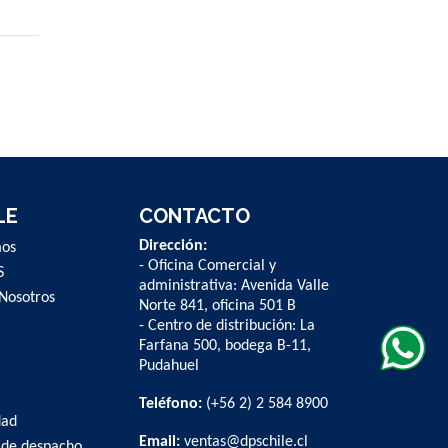
LE
CONTACTO
Dirección:
mos
- Oficina Comercial y
S
administrativa: Avenida Valle
Nosotros
Norte 841, oficina 501 B
- Centro de distribución: La
Farfana 500, bodega B-11,
Pudahuel
Teléfono:
(+56 2) 2 584 8900
dad
Email:
ventas@dpschile.cl
 de despacho