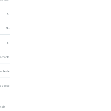
Si
No
Si
echable
mbiente
o y seco
es de