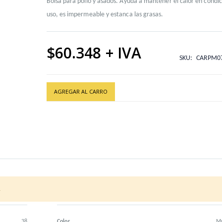
Bolsa para pollo y asados. Ayuda a mantener el calor en condi
uso, es impermeable y estanca las grasas.
$60.348
SKU
CARPM0
AGREGAR AL CARRO
.
.2 (1X500)
Uso
Insumos par
38
Color
Mu