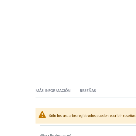
MÁS INFORMACIÓN
RESEÑAS
Sólo los usuarios registrados pueden escribir reseñas
Descripción Comercial
SACO PAPEL POLLO ASADO V
Altura Producto (cm)