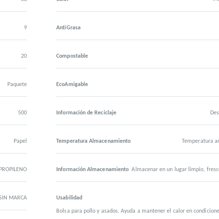
9
AntiGrasa
20
Compostable
Paquete
EcoAmigable
500
Información de Reciclaje
Des
Papel
Temperatura Almacenamiento
Temperatura a
IPROPILENO
Información Almacenamiento
Almacenar en un lugar limpio, fresc
SIN MARCA
Usabilidad
Bolsa para pollo y asados. Ayuda a mantener el calor en condicion