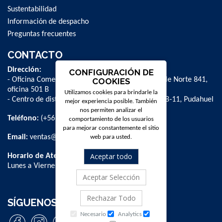
Sustentabilidad
Información de despacho
Preguntas frecuentes
CONTACTO
Dirección:
CONFIGURACIÓN DE
- Oficina Comercial y administrativa: Avenida Valle Norte 841,
COOKIES
oficina 501 B
Utilizamos cookies para brindarle la
- Centro de distribución: La Farfana 500, bodega B-11, Pudahuel
mejor experiencia posible. También
nos permiten analizar el
Teléfono:
(+56 2) 2 584 8900
comportamiento de los usuarios
para mejorar constantemente el sitio
Email:
ventas@dpschile.cl
web para usted.
Aceptar todo
Horario de Atención:
Lunes a Viernes / 09:00 a 16:00 hrs
Aceptar Selección
Rechazar Todo
SÍGUENOS
Necesario
Analytics