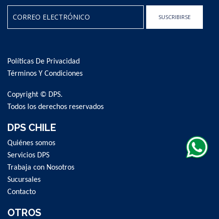
SUSCRIBIRSE
Sign
Up
for
Políticas De Privacidad
Our
Newsletter:
Términos Y Condiciones
Copyright © DPS.
Todos los derechos reservados
DPS CHILE
Quiénes somos
Servicios DPS
Trabaja con Nosotros
Sucursales
Contacto
OTROS