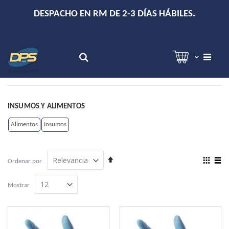
+
DESPACHO EN RM DE 2-3 DÍAS HÁBILES.
Hola!
Inicia sesión
Search
INSUMOS Y ALIMENTOS
Alimentos
Insumos
Establecer
View
Ordenar por
dirección
as
Grilla
Lista
descendente
Mostrar