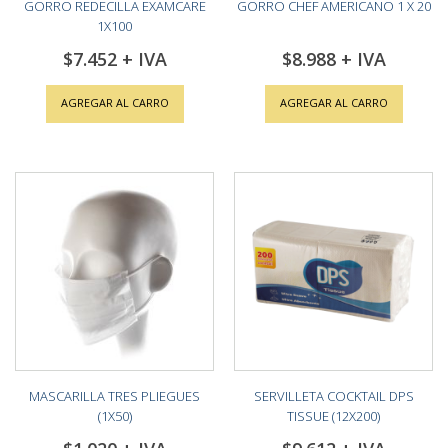
GORRO REDECILLA EXAMCARE
GORRO CHEF AMERICANO 1 X 20
1X100
$7.452
$8.988
AGREGAR AL CARRO
AGREGAR AL CARRO
MASCARILLA TRES PLIEGUES
SERVILLETA COCKTAIL DPS
(1X50)
TISSUE (12X200)