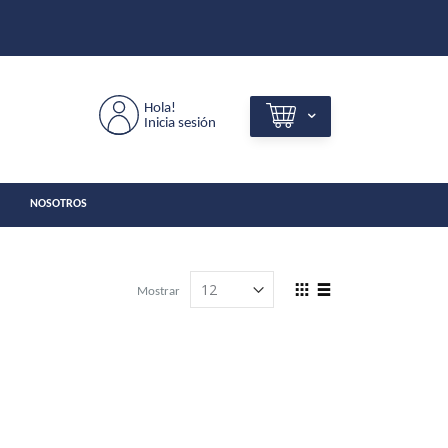
Hola!
Inicia sesión
NOSOTROS
View
Mostrar
as
Grilla
Lista