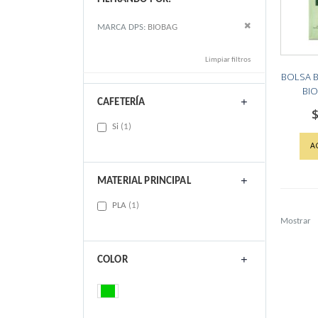
Remove This Item
MARCA DPS
BIOBAG
Limpiar filtros
BOLSA 
BIO
CAFETERÍA
$
item
Si
1
A
MATERIAL PRINCIPAL
item
PLA
1
Mostrar
COLOR