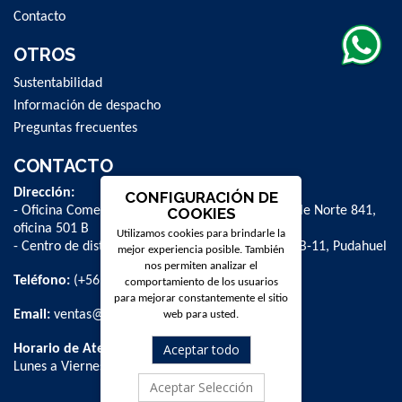
Contacto
OTROS
Sustentabilidad
Información de despacho
Preguntas frecuentes
CONTACTO
Dirección:
CONFIGURACIÓN DE
- Oficina Comercial y administrativa: Avenida Valle Norte 841,
COOKIES
oficina 501 B
Utilizamos cookies para brindarle la
- Centro de distribución: La Farfana 500, bodega B-11, Pudahuel
mejor experiencia posible. También
nos permiten analizar el
Teléfono:
(+56 2) 2 584 8900
comportamiento de los usuarios
para mejorar constantemente el sitio
Email:
ventas@dpschile.cl
web para usted.
Aceptar todo
Horario de Atención:
Lunes a Viernes / 09:00 a 16:00 hrs
Aceptar Selección