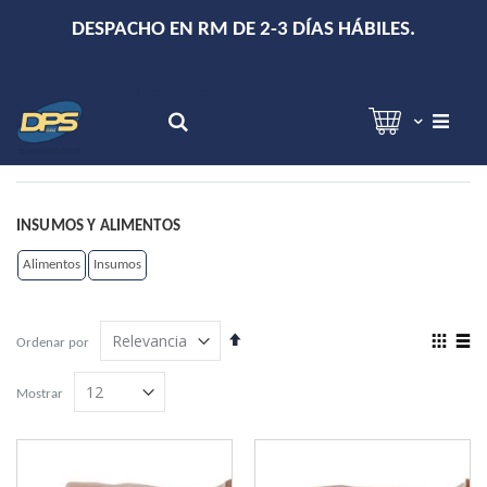
+
DESPACHO EN RM DE 2-3 DÍAS HÁBILES.
Hola!
Inicia sesión
Search
INSUMOS Y ALIMENTOS
Alimentos
Insumos
Establecer
View
Ordenar por
dirección
as
Grilla
Lista
descendente
Mostrar