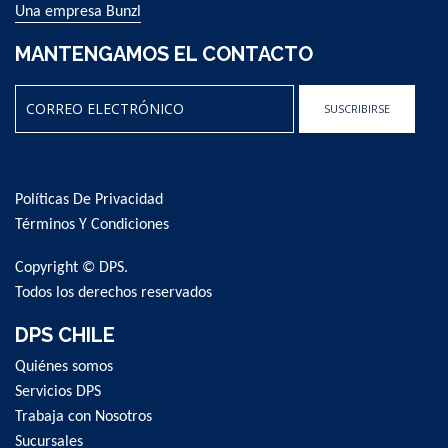
Una empresa Bunzl
MANTENGAMOS EL CONTACTO
SUSCRIBIRSE
Sign
Up
for
Políticas De Privacidad
Our
Newsletter:
Términos Y Condiciones
Copyright © DPS.
Todos los derechos reservados
DPS CHILE
Quiénes somos
Servicios DPS
Trabaja con Nosotros
Sucursales