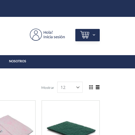
Hola!
Inicia sesión
NOSOTROS
View
Mostrar
as
Grilla
Lista