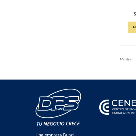
$
A
Mostrar
Una empresa Bunzl