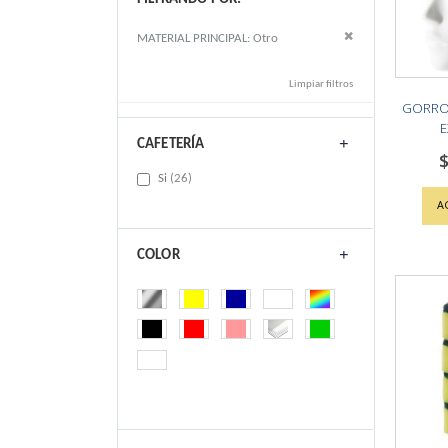
Remove This Item
MATERIAL PRINCIPAL
Otro
Limpiar filtros
GORRO 
E
CAFETERÍA
$
items
Si
26
A
COLOR