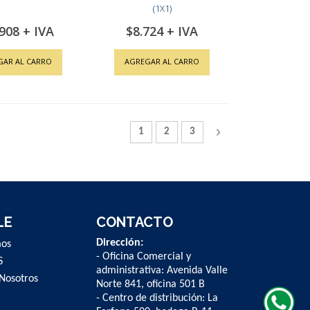
(1X1)
.908
$8.724
GAR AL CARRO
AGREGAR AL CARRO
Página
Actualmente estás leyendo la página
Página
Página
Página
Siguiente
1
2
3
LE
CONTACTO
Dirección:
mos
- Oficina Comercial y
S
administrativa: Avenida Valle
Nosotros
Norte 841, oficina 501 B
- Centro de distribución: La