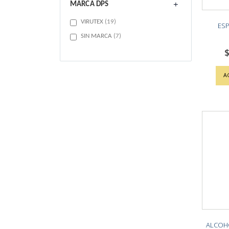
MARCA DPS
items
VIRUTEX
19
ESP
items
SIN MARCA
7
$
A
ALCOHO