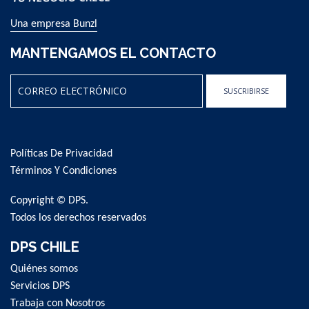
Una empresa Bunzl
MANTENGAMOS EL CONTACTO
SUSCRIBIRSE
Sign
Up
for
Políticas De Privacidad
Our
Newsletter:
Términos Y Condiciones
Copyright © DPS.
Todos los derechos reservados
DPS CHILE
Quiénes somos
Servicios DPS
Trabaja con Nosotros