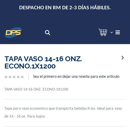
+
DESPACHO EN RM DE 2-3 DÍAS HÁBILES.
Hola!
Inicia sesión
Search
Skip
Skip
to
to
TAPA VASO 14-16 ONZ.
the
the
ECONO.1X1200
end
beginning
of
of
Sea el primero en dejar una reseña para este artículo
the
the
images
images
gallery
gallery
TAPA VASO 14-16 ONZ. ECONO.1X1200
Tapa para vaso economico que transporta bebidas frías. Ideal para vaso
de 14 - 16 oz. Para Jugos