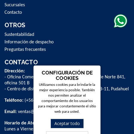
Sucursales
Contacto
OTROS
Sustentabilidad
Información de despacho
Preguntas frecuentes
CONTACTO
Dirección:
CONFIGURACIÓN DE
- Oficina Comercial y administrativa: Avenida Valle Norte 841,
COOKIES
oficina 501 B
Utilizamos cookies para brindarle la
- Centro de distribución: La Farfana 500, bodega B-11, Pudahuel
mejor experiencia posible. También
nos permiten analizar el
Teléfono:
(+56 2) 2 584 8900
comportamiento de los usuarios
para mejorar constantemente el sitio
Email:
ventas@dpschile.cl
web para usted.
Aceptar todo
Horario de Atención:
Lunes a Viernes / 09:00 a 16:00 hrs