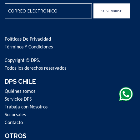
SUSCRIBIRSE
Sign
Up
for
Políticas De Privacidad
Our
Newsletter:
Términos Y Condiciones
Copyright © DPS.
Todos los derechos reservados
DPS CHILE
Quiénes somos
Servicios DPS
Trabaja con Nosotros
Sucursales
Contacto
OTROS