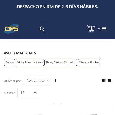
+
DESPACHO EN RM DE 2-3 DÍAS HÁBILES.
Hola!
Inicia sesión
Search
ASEO Y MATERIALES
Bolsas
Materiales de Aseo
Tiras, Cintas, Etiquetas
Otros artículos
Establecer
View
Ordenar por
dirección
as
Grilla
Lista
descendente
Mostrar