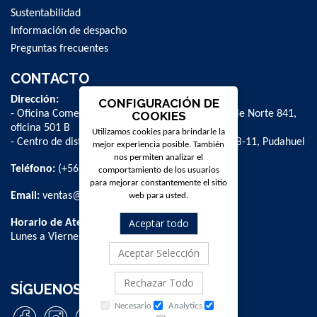
Sustentabilidad
Información de despacho
Preguntas frecuentes
CONTACTO
Dirección:
CONFIGURACIÓN DE
- Oficina Comercial y administrativa: Avenida Valle Norte 841,
COOKIES
oficina 501 B
Utilizamos cookies para brindarle la
- Centro de distribución: La Farfana 500, bodega B-11, Pudahuel
mejor experiencia posible. También
nos permiten analizar el
Teléfono:
(+56 2) 2 584 8900
comportamiento de los usuarios
para mejorar constantemente el sitio
Email:
ventas@dpschile.cl
web para usted.
Aceptar todo
Horario de Atención:
Lunes a Viernes / 09:00 a 16:00 hrs
Aceptar Selección
Rechazar Todo
SÍGUENOS
Necesario
Analytics