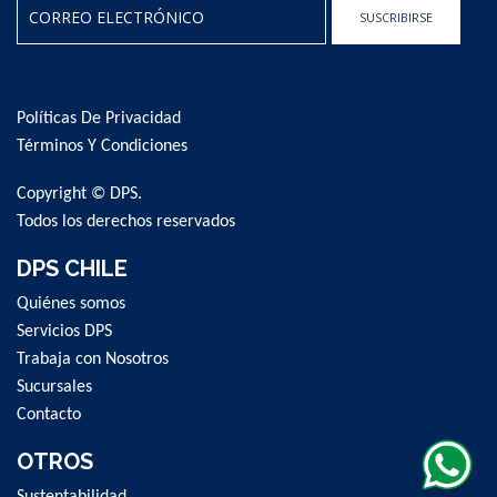
SUSCRIBIRSE
Sign
Up
for
Políticas De Privacidad
Our
Newsletter:
Términos Y Condiciones
Copyright © DPS.
Todos los derechos reservados
DPS CHILE
Quiénes somos
Servicios DPS
Trabaja con Nosotros
Sucursales
Contacto
OTROS
Sustentabilidad