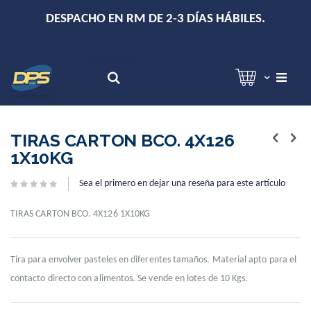
+
DESPACHO EN RM DE 2-3 DÍAS HÁBILES.
Hola!
Inicia sesión
Search
Skip
Skip
to
to
TIRAS CARTON BCO. 4X126
the
the
1X10KG
end
beginning
of
of
Sea el primero en dejar una reseña para este artículo
the
the
images
images
gallery
gallery
TIRAS CARTON BCO. 4X126 1X10KG
Tira para envolver pasteles en diferentes tamaños. Material apto para el
contacto directo con alimentos. Se vende en lotes de 10 Kgs.