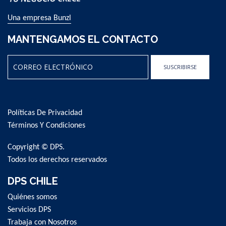
Una empresa Bunzl
MANTENGAMOS EL CONTACTO
SUSCRIBIRSE
Sign
Up
for
Políticas De Privacidad
Our
Newsletter:
Términos Y Condiciones
Copyright © DPS.
Todos los derechos reservados
DPS CHILE
Quiénes somos
Servicios DPS
Trabaja con Nosotros