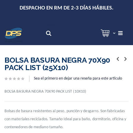
+
DESPACHO EN RM DE 2-3 DÍAS HÁBILES.
Hola!
Inicia sesión
Search
Skip
Skip
to
to
BOLSA BASURA NEGRA 70X90
the
the
PACK LIST (25X10)
end
beginning
of
of
Sea el primero en dejar una reseña para este artículo
the
the
images
images
gallery
gallery
BOLSA BASURA NEGRA 70X90 PACK LIST (10X10)
Bolsas de basura resistentes al peso, punción y desgarro. Son fabricadas
con materiales reciclados. Tamaño Ideal para baño, dormitorio, oficina y
contenedores de mediano tamaño.