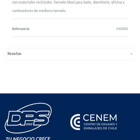
con materiales reciclados. Tamaño Ideal para baño, dormitorio, oficina y
contenedores de mediano tamaño.
Relevancia
010002
Reseñas