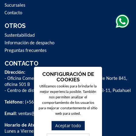
Sucursales
Contacto
OTROS
Sustentabilidad
Información de despacho
Preguntas frecuentes
CONTACTO
Dirección:
CONFIGURACIÓN DE
- Oficina Comercial y administrativa: Avenida Valle Norte 841,
COOKIES
oficina 501 B
Utilizamos cookies para brindarle la
- Centro de distribución: La Farfana 500, bodega B-11, Pudahuel
mejor experiencia posible. También
nos permiten analizar el
Teléfono:
(+56 2) 2 584 8900
comportamiento de los usuarios
para mejorar constantemente el sitio
Email:
ventas@dpschile.cl
web para usted.
Aceptar todo
Horario de Atención:
Lunes a Viernes / 09:00 a 16:00 hrs