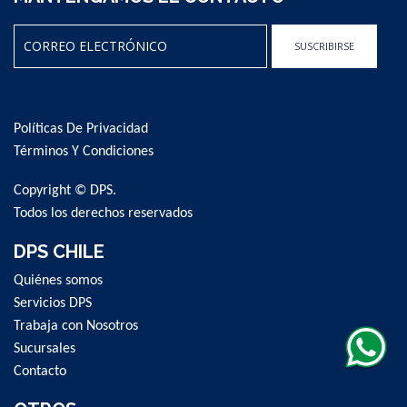
SUSCRIBIRSE
Sign
Up
for
Políticas De Privacidad
Our
Newsletter:
Términos Y Condiciones
Copyright © DPS.
Todos los derechos reservados
DPS CHILE
Quiénes somos
Servicios DPS
Trabaja con Nosotros
Sucursales
Contacto