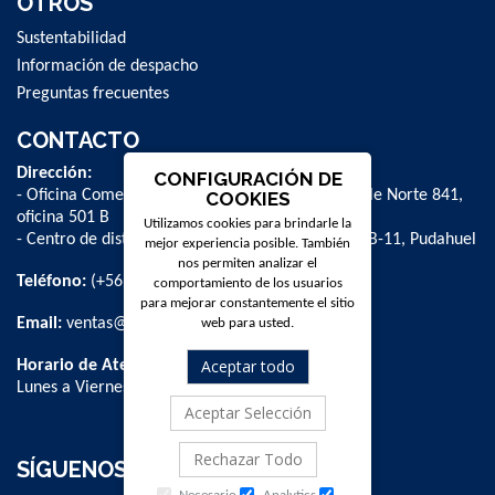
OTROS
Sustentabilidad
Información de despacho
Preguntas frecuentes
CONTACTO
Dirección:
CONFIGURACIÓN DE
- Oficina Comercial y administrativa: Avenida Valle Norte 841,
COOKIES
oficina 501 B
Utilizamos cookies para brindarle la
- Centro de distribución: La Farfana 500, bodega B-11, Pudahuel
mejor experiencia posible. También
nos permiten analizar el
Teléfono:
(+56 2) 2 584 8900
comportamiento de los usuarios
para mejorar constantemente el sitio
Email:
ventas@dpschile.cl
web para usted.
Aceptar todo
Horario de Atención:
Lunes a Viernes / 09:00 a 16:00 hrs
Aceptar Selección
Rechazar Todo
SÍGUENOS