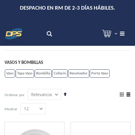
+
DESPACHO EN RM DE 2-3 DÍAS HÁBILES.
Hola!
Inicia sesión
Search
VASOS Y BOMBILLAS
Vaso
Tapa Vaso
Bombilla
Collarín
Revolvedor
Porta Vaso
Establecer
View
Ordenar por
dirección
as
Grilla
Lista
descendente
Mostrar