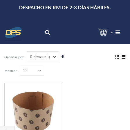
+
DESPACHO EN RM DE 2-3 DÍAS HÁBILES.
Hola!
Inicia sesión
Search
Establecer
View
Ordenar por
dirección
as
Grilla
Lista
descendente
Mostrar