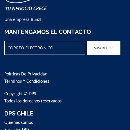
Una empresa Bunzl
MANTENGAMOS EL CONTACTO
SUSCRIBIRSE
Sign
Up
for
Políticas De Privacidad
Our
Newsletter:
Términos Y Condiciones
Copyright © DPS.
Todos los derechos reservados
DPS CHILE
Quiénes somos
Servicios DPS