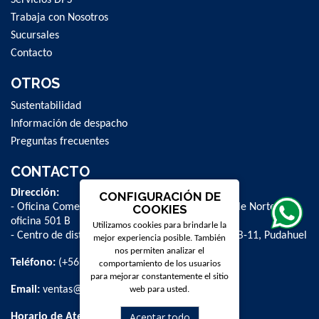
Trabaja con Nosotros
Sucursales
Contacto
OTROS
Sustentabilidad
Información de despacho
Preguntas frecuentes
CONTACTO
Dirección:
CONFIGURACIÓN DE
- Oficina Comercial y administrativa: Avenida Valle Norte 841,
COOKIES
oficina 501 B
Utilizamos cookies para brindarle la
- Centro de distribución: La Farfana 500, bodega B-11, Pudahuel
mejor experiencia posible. También
nos permiten analizar el
Teléfono:
(+56 2) 2 584 8900
comportamiento de los usuarios
para mejorar constantemente el sitio
Email:
ventas@dpschile.cl
web para usted.
Aceptar todo
Horario de Atención: