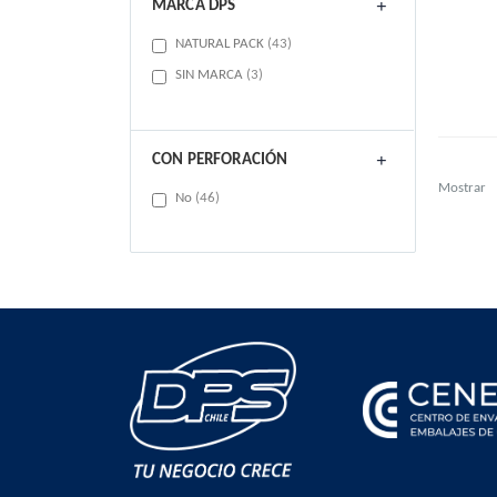
MARCA DPS
items
NATURAL PACK
43
items
SIN MARCA
3
CON PERFORACIÓN
Mostrar
items
No
46