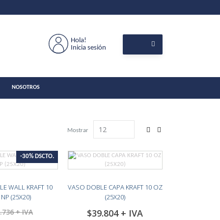
Hola!
Inicia sesión
NOSOTROS
View
Mostrar
as
Grilla
Lista
-30% DSCTO.
LE WALL KRAFT 10
VASO DOBLE CAPA KRAFT 10 OZ
NP (25X20)
(25X20)
.736
$39.804