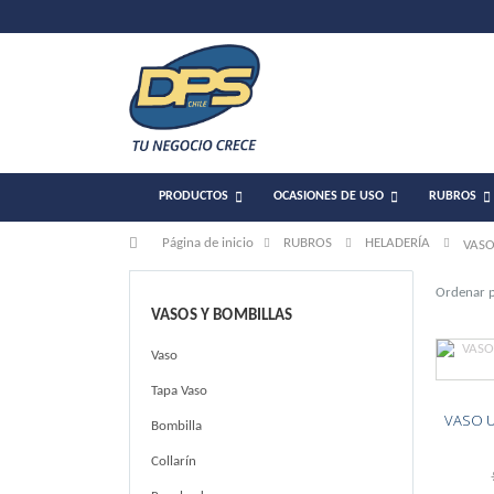
PRODUCTOS
OCASIONES DE USO
RUBROS
Página de inicio
RUBROS
HELADERÍA
VASO
Ordenar 
VASOS Y BOMBILLAS
Vaso
Tapa Vaso
VASO U
Bombilla
Collarín