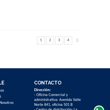
Página
Actualmente estás leyendo la página
Página
Página
Página
Página
Siguiente
1
2
3
4
LE
CONTACTO
Dirección:
mos
- Oficina Comercial y
S
administrativa: Avenida Valle
Nosotros
Norte 841, oficina 501 B
- Centro de distribución: La