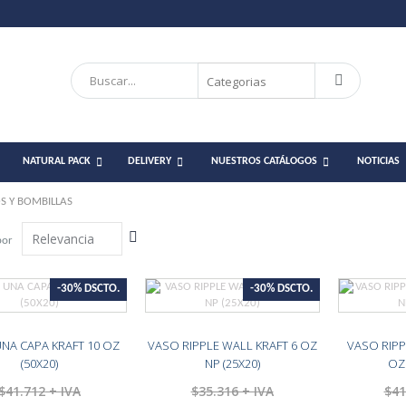
Search
Search
NATURAL PACK
DELIVERY
NUESTROS CATÁLOGOS
NOTICIAS
S Y BOMBILLAS
Establecer
por
dirección
descendente
-30% DSCTO.
-30% DSCTO.
NA CAPA KRAFT 10 OZ
VASO RIPPLE WALL KRAFT 6 OZ
VASO RIPP
(50X20)
NP (25X20)
OZ 
$41.712
$35.316
$41