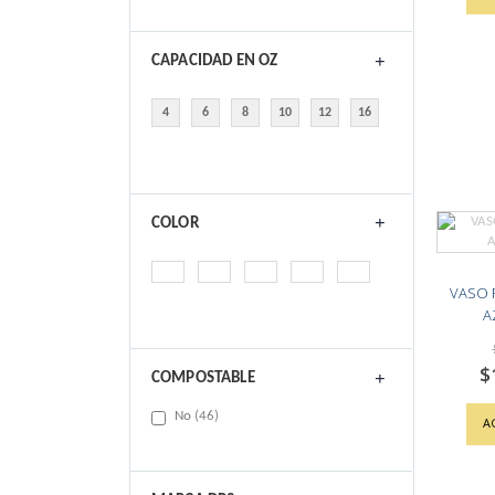
CAPACIDAD EN OZ
4
6
8
10
12
16
COLOR
VASO 
A
$
Spe
COMPOSTABLE
Pri
items
No
46
A