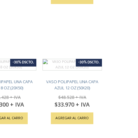
-30% DSCTO.
-30% DSCTO.
IPAPEL UNA CAPA
VASO POLIPAPEL UNA CAPA
8 OZ (20X50)
AZUL 12 OZ (50X20)
.428
$48.528
.300
$33.970
Special
Price
GAR AL CARRO
AGREGAR AL CARRO