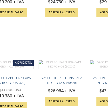
29.200
$24.730
$29
cial
Special
Special
ce
Price
Price
GREGAR AL CARRO
AGREGAR AL CARRO
AGRE
-30% DSCTO.
POLIPAPEL UNA CAPA
VASO POLIPAPEL UNA CAPA
VASO POL
GRO 4 OZ (50X20)
NEGRO 6 OZ (50X20)
NEGRO 
$14.820
$26.964
$43
10.380
cial
ce
AGREGAR AL CARRO
AGRE
GREGAR AL CARRO