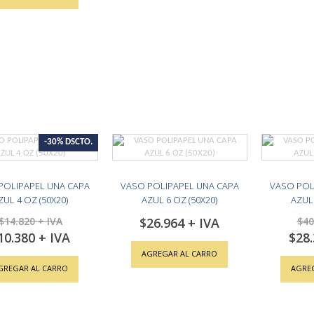
-30% DSCTO.
POLIPAPEL UNA CAPA
VASO POLIPAPEL UNA CAPA
VASO POL
ZUL 4 OZ (50X20)
AZUL 6 OZ (50X20)
AZUL 
$14.820
$26.964
$40
10.380
$28
cial
Special
ce
Price
AGREGAR AL CARRO
GREGAR AL CARRO
AGRE