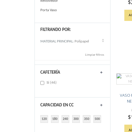
$
Revolvedor
Spe
Pri
Porta Vaso
A
FILTRANDO POR:
Remove This Item
MATERIAL PRINCIPAL
Polipapel
Limpiar filtros
CAFETERÍA
items
Si
46
VASO 
NE
CAPACIDAD EN CC
$
Spe
120
180
240
300
350
500
Pri
A