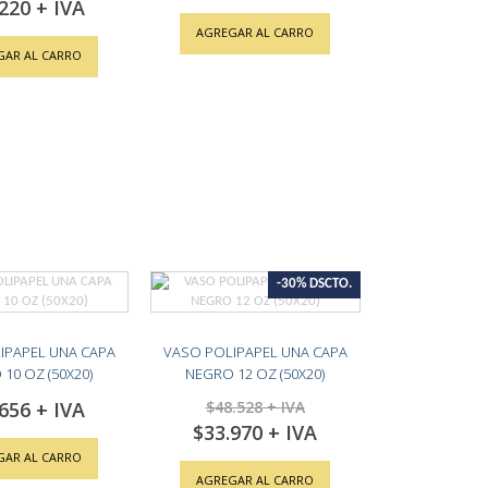
.220
AGREGAR AL CARRO
GAR AL CARRO
-30% DSCTO.
IPAPEL UNA CAPA
VASO POLIPAPEL UNA CAPA
10 OZ (50X20)
NEGRO 12 OZ (50X20)
.656
$48.528
$33.970
Special
Price
GAR AL CARRO
AGREGAR AL CARRO