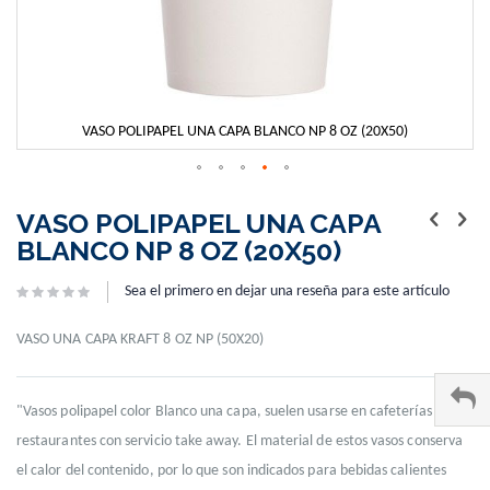
VASO POLIPAPEL UNA CAPA BLANCO NP 8 OZ (20X50)
Skip
to
VASO POLIPAPEL UNA CAPA
the
BLANCO NP 8 OZ (20X50)
beginning
of
Sea el primero en dejar una reseña para este artículo
the
images
gallery
VASO UNA CAPA KRAFT 8 OZ NP (50X20)
"Vasos polipapel color Blanco una capa, suelen usarse en cafeterías y
restaurantes con servicio take away. El material de estos vasos conserva
el calor del contenido, por lo que son indicados para bebidas calientes