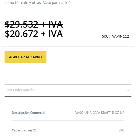
como té, café y otras. Vaso para café"
$29.532
$20.672
Special
SKU
VAPIN112
Price
AGREGAR AL CARRO
Más Información
Descripción Comercial
VASO UNA CAPA KRAFT 8 OZ NP
Capacidad en CC
240