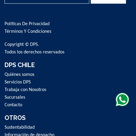
Sign
Up
for
Políticas De Privacidad
Our
Newsletter:
Términos Y Condiciones
Copyright © DPS.
Todos los derechos reservados
DPS CHILE
Quiénes somos
Servicios DPS
Trabaja con Nosotros
Sucursales
Contacto
OTROS
Sustentabilidad
Información de despacho