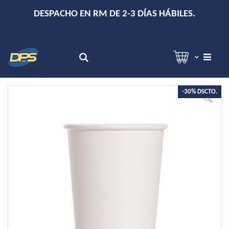
+
DESPACHO EN RM DE 2-3 DÍAS HÁBILES.
Hola!
Inicia sesión
Search
Skip
-30% DSCTO.
to
the
end
of
the
images
gallery