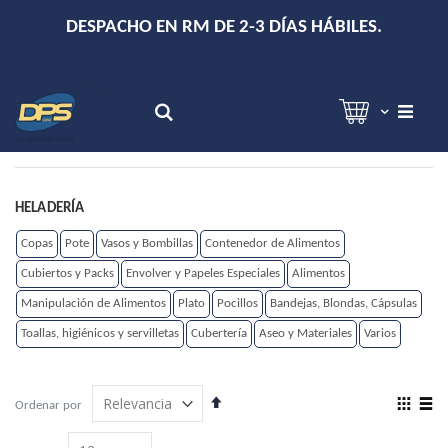
+
DESPACHO EN RM DE 2-3 DÍAS HÁBILES.
Hola!
Inicia sesión
Search
HELADERÍA
Copas
Pote
Vasos y Bombillas
Contenedor de Alimentos
Cubiertos y Packs
Envolver y Papeles Especiales
Alimentos
Manipulación de Alimentos
Plato
Pocillos
Bandejas, Blondas, Cápsulas
Toallas, higiénicos y servilletas
Cubertería
Aseo y Materiales
Varios
Establecer
View
Ordenar por
dirección
as
Grilla
Lista
descendente