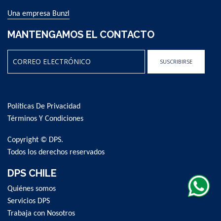
Una empresa Bunzl
MANTENGAMOS EL CONTACTO
SUSCRIBIRSE
Sign
Up
for
Políticas De Privacidad
Our
Newsletter:
Términos Y Condiciones
Copyright © DPS.
Todos los derechos reservados
DPS CHILE
Quiénes somos
Servicios DPS
Trabaja con Nosotros