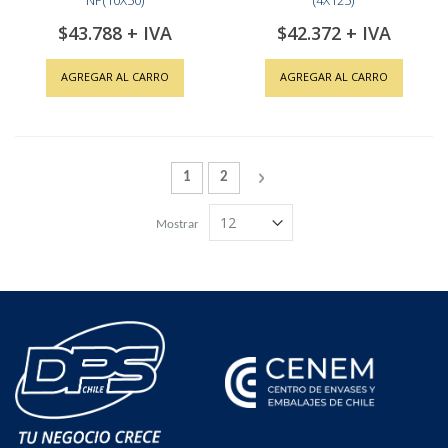
NP(10X50)
(4X125)
$43.788
$42.372
AGREGAR AL CARRO
AGREGAR AL CARRO
Página
Actualmente estás leyendo la página
Página
Página
Siguiente
1
2
Mostrar