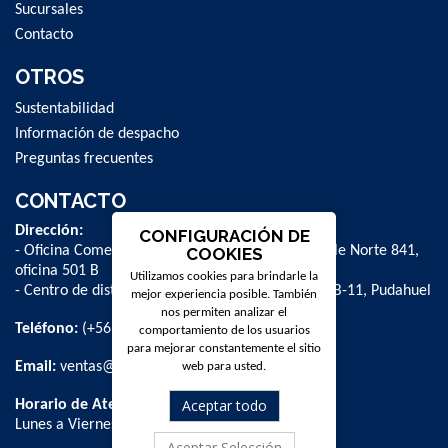
Sucursales
Contacto
OTROS
Sustentabilidad
Información de despacho
Preguntas frecuentes
CONTACTO
Dirección:
CONFIGURACIÓN DE
- Oficina Comercial y administrativa: Avenida Valle Norte 841,
COOKIES
oficina 501 B
Utilizamos cookies para brindarle la
- Centro de distribución: La Farfana 500, bodega B-11, Pudahuel
mejor experiencia posible. También
nos permiten analizar el
Teléfono:
(+56 2) 2 584 8900
comportamiento de los usuarios
para mejorar constantemente el sitio
Email:
ventas@dpschile.cl
web para usted.
Aceptar todo
Horario de Atención:
Lunes a Viernes / 09:00 a 16:00 hrs
Aceptar Selección