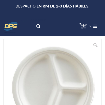
+
DESPACHO EN RM DE 2-3 DÍAS HÁBILES.
Hola!
Inicia sesión
Search
Skip
to
the
end
of
the
images
gallery