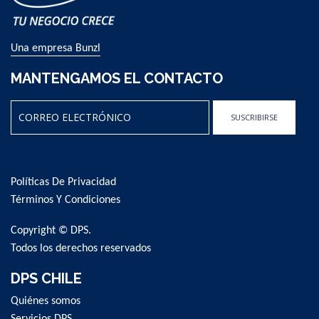
Una empresa Bunzl
MANTENGAMOS EL CONTACTO
SUSCRIBIRSE
Sign
Up
for
Políticas De Privacidad
Our
Newsletter:
Términos Y Condiciones
Copyright © DPS.
Todos los derechos reservados
DPS CHILE
Quiénes somos
Servicios DPS