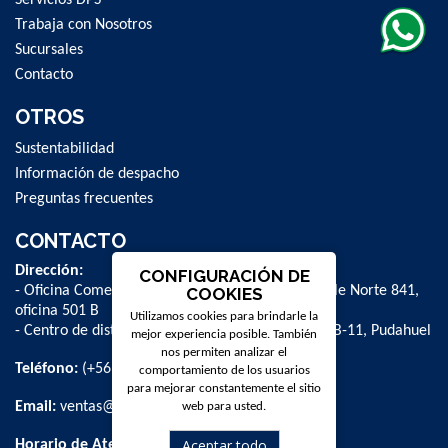
Trabaja con Nosotros
Sucursales
Contacto
OTROS
Sustentabilidad
Información de despacho
Preguntas frecuentes
CONTACTO
Dirección:
CONFIGURACIÓN DE
- Oficina Comercial y administrativa: Avenida Valle Norte 841,
COOKIES
oficina 501 B
Utilizamos cookies para brindarle la
- Centro de distribución: La Farfana 500, bodega B-11, Pudahuel
mejor experiencia posible. También
nos permiten analizar el
Teléfono:
(+56 2) 2 584 8900
comportamiento de los usuarios
para mejorar constantemente el sitio
Email:
ventas@dpschile.cl
web para usted.
Aceptar todo
Horario de Atención: