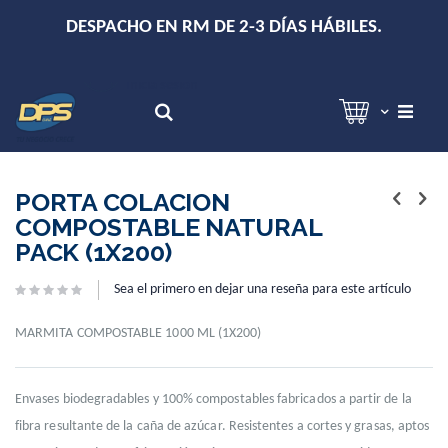
+
DESPACHO EN RM DE 2-3 DÍAS HÁBILES.
Hola!
Inicia sesión
Search
Skip
Skip
to
to
PORTA COLACION
the
the
COMPOSTABLE NATURAL
end
beginning
PACK (1X200)
of
of
the
the
images
images
Sea el primero en dejar una reseña para este artículo
gallery
gallery
MARMITA COMPOSTABLE 1000 ML (1X200)
Envases biodegradables y 100% compostables fabricados a partir de la
fibra resultante de la caña de azúcar. Resistentes a cortes y grasas, aptos