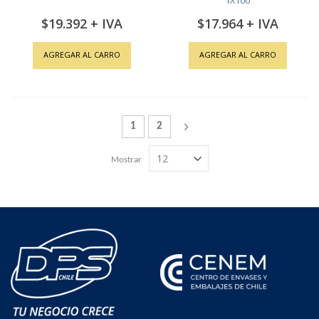
1X100
$19.392
$17.964
AGREGAR AL CARRO
AGREGAR AL CARRO
Página
Actualmente estás leyendo la página
Página
Página
Siguiente
1
2
Mostrar