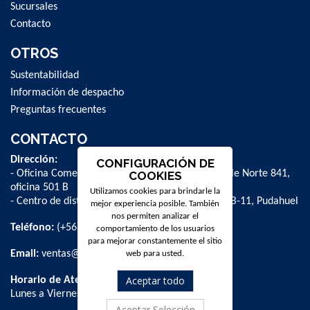
Sucursales
Contacto
OTROS
Sustentabilidad
Información de despacho
Preguntas frecuentes
CONTACTO
Dirección:
CONFIGURACIÓN DE
- Oficina Comercial y administrativa: Avenida Valle Norte 841,
COOKIES
oficina 501 B
Utilizamos cookies para brindarle la
- Centro de distribución: La Farfana 500, bodega B-11, Pudahuel
mejor experiencia posible. También
nos permiten analizar el
Teléfono:
(+56 2) 2 584 8900
comportamiento de los usuarios
para mejorar constantemente el sitio
Email:
ventas@dpschile.cl
web para usted.
Aceptar todo
Horario de Atención:
Lunes a Viernes / 09:00 a 16:00 hrs
Aceptar Selección