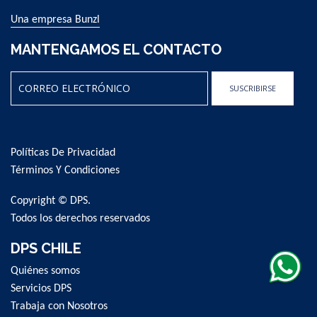
Una empresa Bunzl
MANTENGAMOS EL CONTACTO
SUSCRIBIRSE
Sign
Up
for
Políticas De Privacidad
Our
Newsletter:
Términos Y Condiciones
Copyright © DPS.
Todos los derechos reservados
DPS CHILE
Quiénes somos
Servicios DPS
Trabaja con Nosotros