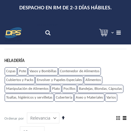
+
DESPACHO EN RM DE 2-3 DÍAS HÁBILES.
Hola!
Inicia sesión
Search
HELADERÍA
Copas
Pote
Vasos y Bombillas
Contenedor de Alimentos
Cubiertos y Packs
Envolver y Papeles Especiales
Alimentos
Manipulación de Alimentos
Plato
Pocillos
Bandejas, Blondas, Cápsulas
Toallas, higiénicos y servilletas
Cubertería
Aseo y Materiales
Varios
Establecer
View
Ordenar por
dirección
as
Grilla
Lista
descendente