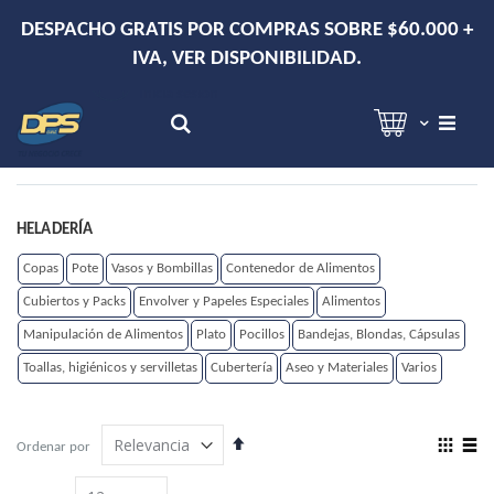
+
DESPACHO EN RM DE 2-3 DÍAS HÁBILES.
Hola!
Inicia sesión
Search
HELADERÍA
Copas
Pote
Vasos y Bombillas
Contenedor de Alimentos
Cubiertos y Packs
Envolver y Papeles Especiales
Alimentos
Manipulación de Alimentos
Plato
Pocillos
Bandejas, Blondas, Cápsulas
Toallas, higiénicos y servilletas
Cubertería
Aseo y Materiales
Varios
Establecer
View
Ordenar por
dirección
as
Grilla
Lista
descendente