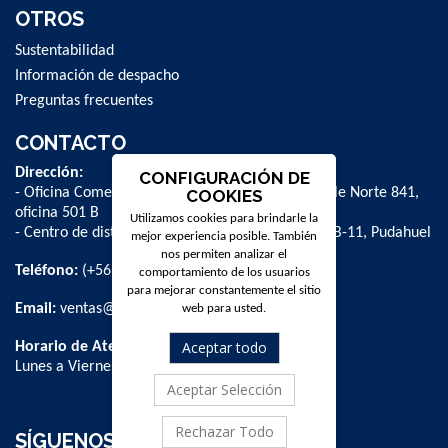
OTROS
Sustentabilidad
Información de despacho
Preguntas frecuentes
CONTACTO
Dirección:
CONFIGURACIÓN DE
- Oficina Comercial y administrativa: Avenida Valle Norte 841,
COOKIES
oficina 501 B
Utilizamos cookies para brindarle la
- Centro de distribución: La Farfana 500, bodega B-11, Pudahuel
mejor experiencia posible. También
nos permiten analizar el
Teléfono:
(+56 2) 2 584 8900
comportamiento de los usuarios
para mejorar constantemente el sitio
Email:
ventas@dpschile.cl
web para usted.
Aceptar todo
Horario de Atención:
Lunes a Viernes / 09:00 a 16:00 hrs
Aceptar Selección
Rechazar Todo
SÍGUENOS