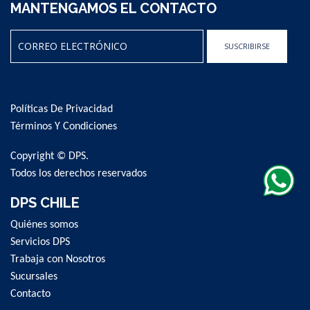
MANTENGAMOS EL CONTACTO
SUSCRIBIRSE
Sign
Up
for
Políticas De Privacidad
Our
Newsletter:
Términos Y Condiciones
Copyright © DPS.
Todos los derechos reservados
DPS CHILE
Quiénes somos
Servicios DPS
Trabaja con Nosotros
Sucursales
Contacto