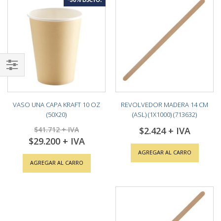
-30% DSCTO.
Shop
By
VASO UNA CAPA KRAFT 10 OZ
REVOLVEDOR MADERA 14 CM
(50X20)
(ASL) (1X1000) (713632)
$41.712
$2.424
$29.200
Special
Price
AGREGAR AL CARRO
AGREGAR AL CARRO