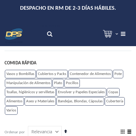
+
DESPACHO EN RM DE 2-3 DÍAS HÁBILES.
Hola!
Inicia sesión
Search
COMIDA RÁPIDA
Vasos y Bombillas
Cubiertos y Packs
Contenedor de Alimentos
Pote
Manipulación de Alimentos
Plato
Pocillos
Toallas, higiénicos y servilletas
Envolver y Papeles Especiales
Copas
Alimentos
Aseo y Materiales
Bandejas, Blondas, Cápsulas
Cubertería
Varios
Establecer
View
Ordenar por
dirección
as