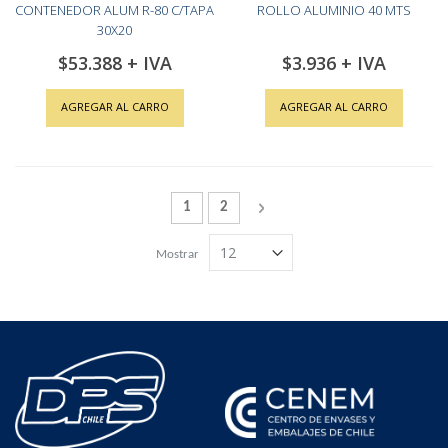
CONTENEDOR ALUM R-80 C/TAPA
ROLLO ALUMINIO 40 MTS
30X20
$53.388
$3.936
AGREGAR AL CARRO
AGREGAR AL CARRO
Página
Actualmente estás leyendo la página
Página
Página
Siguiente
1
2
Mostrar