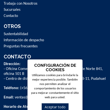
Trabaja con Nosotros
Sucursales
Contacto
OTROS
Sustentabilidad
Información de despacho
Preguntas frecuentes
CONTACTO
Dirección:
CONFIGURACIÓN DE
- Oficina Comercial y administrativa: Avenida Valle Norte 841,
COOKIES
oficina 501 B
Utilizamos cookies para brindarle la
- Centro de distribución: La Farfana 500, bodega B-11, Pudahuel
mejor experiencia posible. También
nos permiten analizar el
Teléfono:
(+56 2) 2 584 8900
comportamiento de los usuarios
para mejorar constantemente el sitio
Email:
ventas@dpschile.cl
web para usted.
Aceptar todo
Horario de Atención: