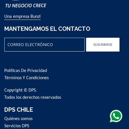
Una empresa Bunzl
MANTENGAMOS EL CONTACTO
SUSCRIBIRSE
Sign
Up
for
Políticas De Privacidad
Our
Newsletter:
Términos Y Condiciones
Copyright © DPS.
Todos los derechos reservados
DPS CHILE
Quiénes somos
Servicios DPS