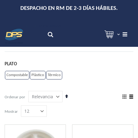
+
DESPACHO EN RM DE 2-3 DÍAS HÁBILES.
Hola!
Inicia sesión
Search
PLATO
Compostable
Plástico
Térmico
Establecer
View
Ordenar por
dirección
as
Grilla
Lista
descendente
Mostrar