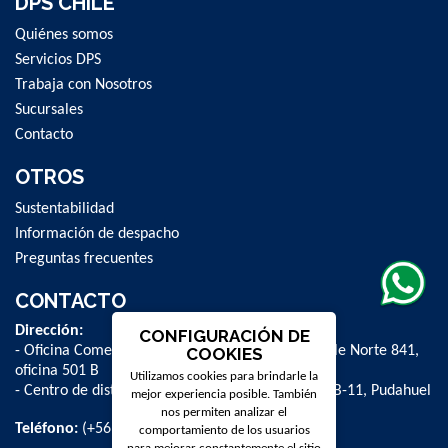
DPS CHILE
Quiénes somos
Servicios DPS
Trabaja con Nosotros
Sucursales
Contacto
OTROS
Sustentabilidad
Información de despacho
Preguntas frecuentes
CONTACTO
Dirección:
CONFIGURACIÓN DE
- Oficina Comercial y administrativa: Avenida Valle Norte 841,
COOKIES
oficina 501 B
Utilizamos cookies para brindarle la
- Centro de distribución: La Farfana 500, bodega B-11, Pudahuel
mejor experiencia posible. También
nos permiten analizar el
Teléfono:
(+56 2) 2 584 8900
comportamiento de los usuarios