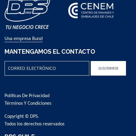
Una empresa Bunzl
MANTENGAMOS EL CONTACTO
SUSCRIBIRSE
Sign
Up
for
Políticas De Privacidad
Our
Newsletter:
Términos Y Condiciones
Copyright © DPS.
Todos los derechos reservados