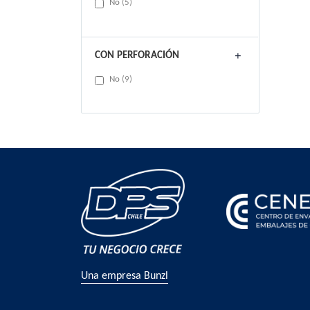
items
No
5
CON PERFORACIÓN
items
No
9
Una empresa Bunzl