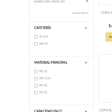
Remove This Item
MARCA DPS
PACK LIST
COPA V
Limpiar filtros
$
CAFETERÍA
items
A
Si
21
items
No
4
MATERIAL PRINCIPAL
items
PE
3
items
PET
14
items
PP
6
items
PS
2
COPA F
CAPACIDAD EN CC