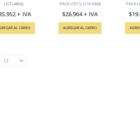
LIST (48X6)
PACK LIST V.2 (1X1000)
PACK LI
35.952
$26.964
$19
GREGAR AL CARRO
AGREGAR AL CARRO
AGRE