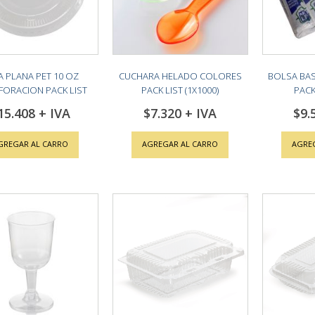
A PLANA PET 10 OZ
CUCHARA HELADO COLORES
BOLSA BAS
FORACION PACK LIST
PACK LIST (1X1000)
PACK 
(10X100)
15.408
$7.320
$9.
GREGAR AL CARRO
AGREGAR AL CARRO
AGRE