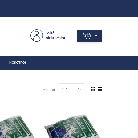
Hola!
Inicia sesión
NOSOTROS
View
Mostrar
as
Grilla
Lista