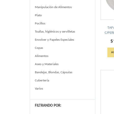
Manipulación de Alimentos
Plato
Pocillos
TAP
Toallas, higiénicos y servilletas
C/PER
$
Envolver y Papeles Especiales
Copas
A
Alimentos
Aseo y Materiales
Bandejas, Blondas, Cápsulas
Cubertería
Varios
FILTRANDO POR: