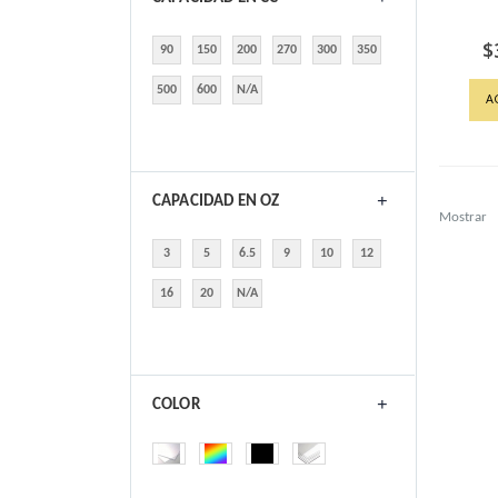
$
90
150
200
270
300
350
500
600
N/A
A
CAPACIDAD EN OZ
Mostrar
3
5
6.5
9
10
12
16
20
N/A
COLOR