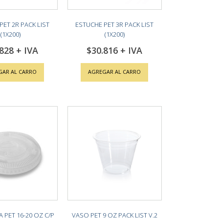
PET 2R PACK LIST
ESTUCHE PET 3R PACK LIST
(1X200)
(1X200)
.828
$30.816
GAR AL CARRO
AGREGAR AL CARRO
 PET 16-20 OZ C/P
VASO PET 9 OZ PACK LIST V.2