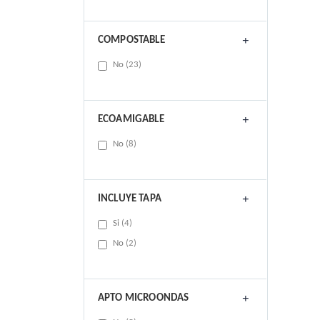
COMPOSTABLE
items
No
23
ECOAMIGABLE
items
No
8
INCLUYE TAPA
items
Si
4
items
No
2
APTO MICROONDAS