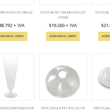
INO PACK LIST (40X12)
ESTUCHE PET 244 AB PACK LIST
ESTUCHE 
(1X200)
48.792
$19.260
$21
GREGAR AL CARRO
AGREGAR AL CARRO
AGRE
LAUTA/CHAPAGNE PACK
TAPA CUPULA PET 9/12 OZ C/P
TAPA PLANA