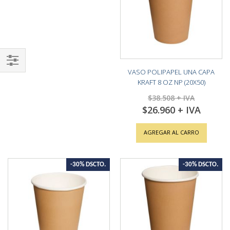
VASO POLIPAPEL UNA CAPA
Shop
KRAFT 8 OZ NP (20X50)
By
$38.508
$26.960
Special
Price
AGREGAR AL CARRO
-30% DSCTO.
-30% DSCTO.