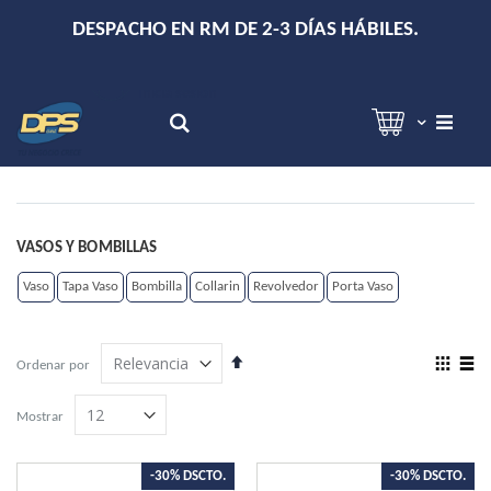
+
DESPACHO EN RM DE 2-3 DÍAS HÁBILES.
Hola!
Inicia sesión
Search
VASOS Y BOMBILLAS
Vaso
Tapa Vaso
Bombilla
Collarin
Revolvedor
Porta Vaso
Establecer
View
Ordenar por
dirección
as
Grilla
Lista
descendente
Mostrar
-30% DSCTO.
-30% DSCTO.