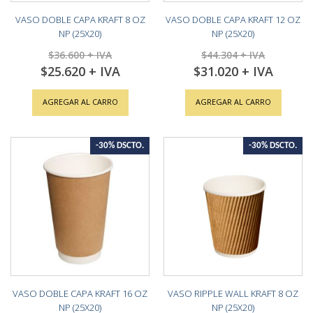
VASO DOBLE CAPA KRAFT 8 OZ
VASO DOBLE CAPA KRAFT 12 OZ
NP (25X20)
NP (25X20)
$36.600
$44.304
$25.620
$31.020
Special
Special
Price
Price
AGREGAR AL CARRO
AGREGAR AL CARRO
-30% DSCTO.
-30% DSCTO.
VASO DOBLE CAPA KRAFT 16 OZ
VASO RIPPLE WALL KRAFT 8 OZ
NP (25X20)
NP (25X20)