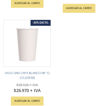
Price
AGREGAR AL CARRO
AGREGAR AL CARRO
-30% DSCTO.
VASO UNA CAPA BLANCO NP 12
OZ (20X50)
$38.520
$26.970
Special
Price
AGREGAR AL CARRO