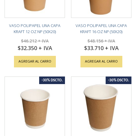
VASO POLIPAPEL UNA CAPA
VASO POLIPAPEL UNA CAPA
KRAFT 12 OZ NP (50X20)
KRAFT 16 OZ NP (50X20)
$46.212
$48.156
$32.350
$33.710
Special
Special
Price
Price
AGREGAR AL CARRO
AGREGAR AL CARRO
-30% DSCTO.
-30% DSCTO.