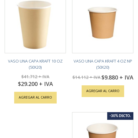
VASO UNA CAPA KRAFT 10 OZ
VASO UNA CAPA KRAFT 4 OZ NP
(50X20)
(50X20)
$41.712
$9.880
Special
$14.112
Price
$29.200
Special
Price
AGREGAR AL CARRO
AGREGAR AL CARRO
-30% DSCTO.