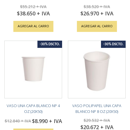
$55.212
$38.520
$38.650
$26.970
Special
Special
Price
Price
AGREGAR AL CARRO
AGREGAR AL CARRO
-30% DSCTO.
-30% DSCTO.
VASO UNA CAPA BLANCO NP 4
VASO POLIPAPEL UNA CAPA
OZ (20X50)
BLANCO NP 8 OZ (20X50)
$8.990
$29.532
Special
$12.840
Price
$20.672
Special