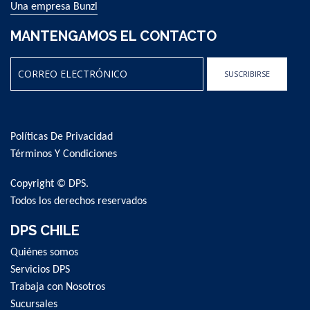
Una empresa Bunzl
MANTENGAMOS EL CONTACTO
SUSCRIBIRSE
Sign
Up
for
Políticas De Privacidad
Our
Newsletter:
Términos Y Condiciones
Copyright © DPS.
Todos los derechos reservados
DPS CHILE
Quiénes somos
Servicios DPS
Trabaja con Nosotros
Sucursales