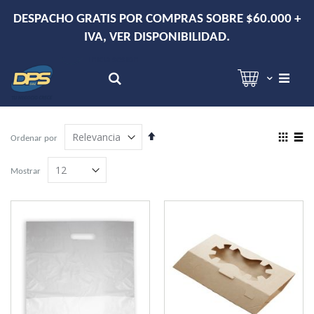
DESPACHO GRATIS POR COMPRAS SOBRE $60.000 +
IVA, VER DISPONIBILIDAD.
Hola!
Inicia sesión
Search
Establecer
View
Ordenar por
dirección
as
Grilla
Lista
descendente
Mostrar