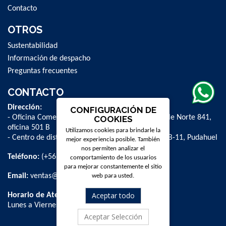
Contacto
OTROS
Sustentabilidad
Información de despacho
Preguntas frecuentes
CONTACTO
Dirección:
CONFIGURACIÓN DE
- Oficina Comercial y administrativa: Avenida Valle Norte 841,
COOKIES
oficina 501 B
Utilizamos cookies para brindarle la
- Centro de distribución: La Farfana 500, bodega B-11, Pudahuel
mejor experiencia posible. También
nos permiten analizar el
Teléfono:
(+56 2) 2 584 8900
comportamiento de los usuarios
para mejorar constantemente el sitio
Email:
ventas@dpschile.cl
web para usted.
Aceptar todo
Horario de Atención:
Lunes a Viernes / 09:00 a 16:00 hrs
Aceptar Selección