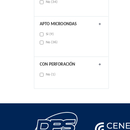
items
No
34
APTO MICROONDAS
items
Si
9
items
No
36
CON PERFORACIÓN
item
No
1