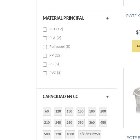
POTE K
MATERIAL PRINCIPAL
items
PET
12
$
items
PLA
2
A
items
Polipapel
8
items
PP
15
items
PS
5
items
PVC
4
CAPACIDAD EN CC
60
120
130
150
180
200
210
240
250
350
360
480
500
720
1000
180/200/250
POTE B