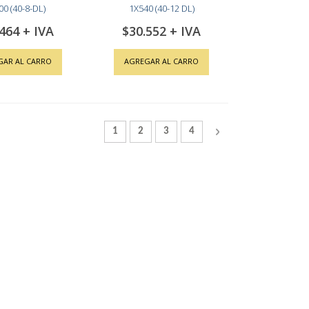
00 (40-8-DL)
1X540 (40-12 DL)
.464
$30.552
GAR AL CARRO
AGREGAR AL CARRO
Página
Actualmente estás leyendo la página
Página
Página
Página
Página
Siguiente
1
2
3
4