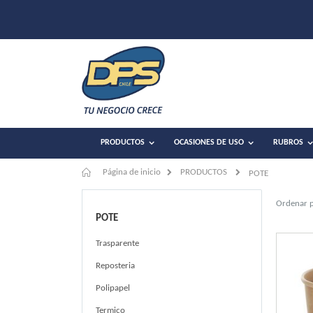
PRODUCTOS
OCASIONES DE USO
RUBROS
Página de inicio
PRODUCTOS
POTE
Ordenar 
POTE
Trasparente
Reposteria
Polipapel
Termico