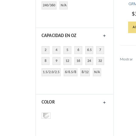
GRM
240/360
N/A
$
A
CAPACIDAD EN OZ
2
4
5
6
6.5
7
Mostrar
8
9
12
16
24
32
1.5/2.0/2.5
6/6.5/8
8/12
N/A
COLOR