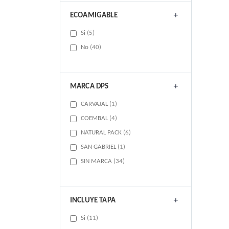
ECOAMIGABLE
items
Si
5
items
No
40
MARCA DPS
item
CARVAJAL
1
items
COEMBAL
4
items
NATURAL PACK
6
item
SAN GABRIEL
1
items
SIN MARCA
34
INCLUYE TAPA
items
Si
11