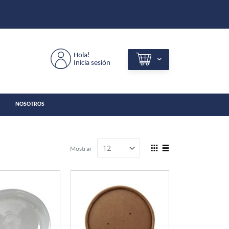
Hola!
Inicia sesión
NOSOTROS
View
Mostrar
as
Grilla
Lista