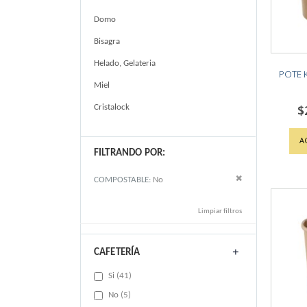
Domo
Bisagra
Helado, Gelateria
POTE K
Miel
$
Cristalock
A
FILTRANDO POR:
Remove This Item
COMPOSTABLE
No
Limpiar filtros
CAFETERÍA
items
Si
41
items
No
5