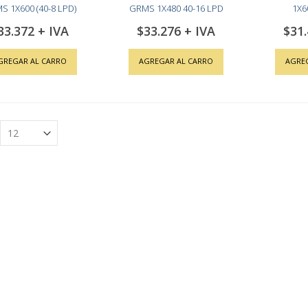
S 1X600 (40-8 LPD)
GRMS 1X480 40-16 LPD
1X6
33.372
$33.276
$31
GREGAR AL CARRO
AGREGAR AL CARRO
AGRE