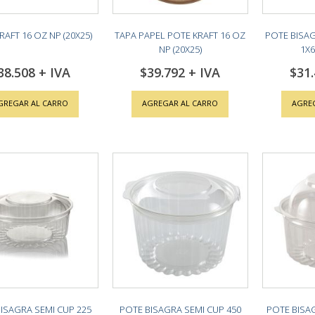
RAFT 16 OZ NP (20X25)
TAPA PAPEL POTE KRAFT 16 OZ
POTE BISAG
NP (20X25)
1X6
38.508
$39.792
$31
GREGAR AL CARRO
AGREGAR AL CARRO
AGRE
ISAGRA SEMI CUP 225
POTE BISAGRA SEMI CUP 450
POTE BISA