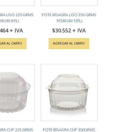
RA LISO 225 GRMS
POTE BISAGRA LISO 350 GRMS
00 (40-8 FL)
1X540 (40-12FL)
.464
$30.552
GAR AL CARRO
AGREGAR AL CARRO
GRA CUP 225 GRMS
POTE BISAGRA CUP 350GRMS