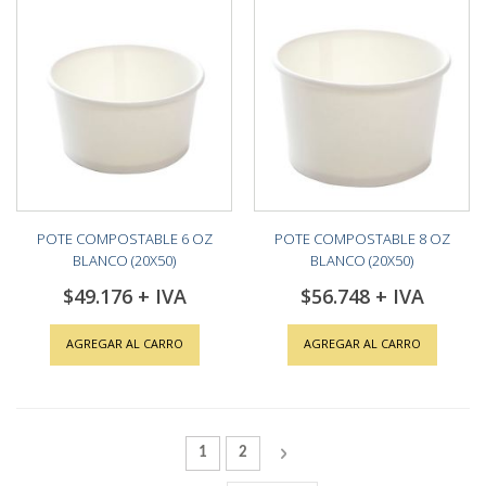
POTE COMPOSTABLE 6 OZ
POTE COMPOSTABLE 8 OZ
BLANCO (20X50)
BLANCO (20X50)
$49.176
$56.748
AGREGAR AL CARRO
AGREGAR AL CARRO
Página
Actualmente estás leyendo la página
Página
Página
Siguiente
1
2