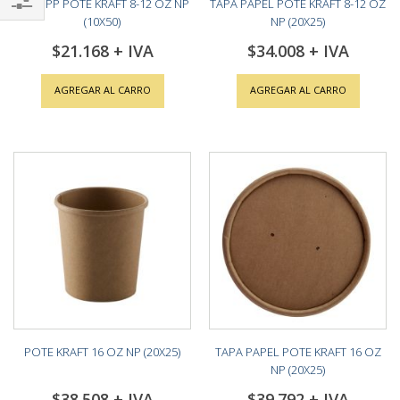
TAPA PP POTE KRAFT 8-12 OZ NP
TAPA PAPEL POTE KRAFT 8-12 OZ
(10X50)
NP (20X25)
Shop
$21.168
$34.008
By
AGREGAR AL CARRO
AGREGAR AL CARRO
POTE KRAFT 16 OZ NP (20X25)
TAPA PAPEL POTE KRAFT 16 OZ
NP (20X25)
$38.508
$39.792