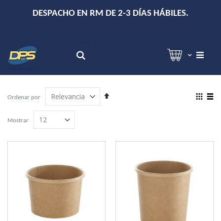
+
DESPACHO EN RM DE 2-3 DÍAS HÁBILES.
Hola!
Inicia sesión
Search
Establecer
View
Ordenar por
dirección
as
Grilla
Lista
descendente
Mostrar