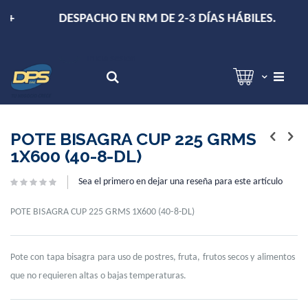
+
DESPACHO EN RM DE 2-3 DÍAS HÁBILES.
Hola!
Inicia sesión
Search
Skip
Skip
to
to
POTE BISAGRA CUP 225 GRMS
the
the
1X600 (40-8-DL)
end
beginning
of
of
Sea el primero en dejar una reseña para este artículo
the
the
images
images
gallery
gallery
POTE BISAGRA CUP 225 GRMS 1X600 (40-8-DL)
Pote con tapa bisagra para uso de postres, fruta, frutos secos y alimentos
que no requieren altas o bajas temperaturas.