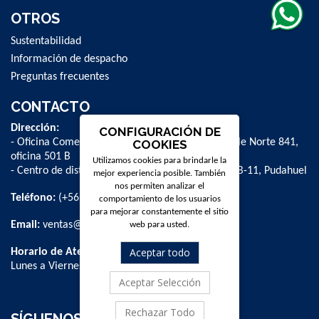
OTROS
Sustentabilidad
Información de despacho
Preguntas frecuentes
CONTACTO
Dirección:
CONFIGURACIÓN DE
- Oficina Comercial y administrativa: Avenida Valle Norte 841,
COOKIES
oficina 501 B
Utilizamos cookies para brindarle la
- Centro de distribución: La Farfana 500, bodega B-11, Pudahuel
mejor experiencia posible. También
nos permiten analizar el
Teléfono:
(+56 2) 2 584 8900
comportamiento de los usuarios
para mejorar constantemente el sitio
Email:
ventas@dpschile.cl
web para usted.
Aceptar todo
Horario de Atención:
Lunes a Viernes / 09:00 a 16:00 hrs
Aceptar Selección
Rechazar Todo
SÍGUENOS