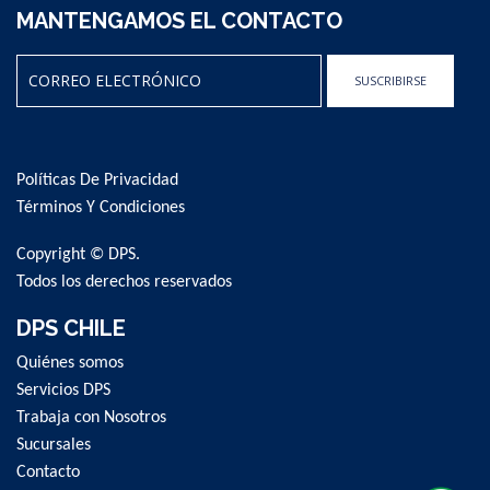
MANTENGAMOS EL CONTACTO
SUSCRIBIRSE
Sign
Up
for
Políticas De Privacidad
Our
Newsletter:
Términos Y Condiciones
Copyright © DPS.
Todos los derechos reservados
DPS CHILE
Quiénes somos
Servicios DPS
Trabaja con Nosotros
Sucursales
Contacto