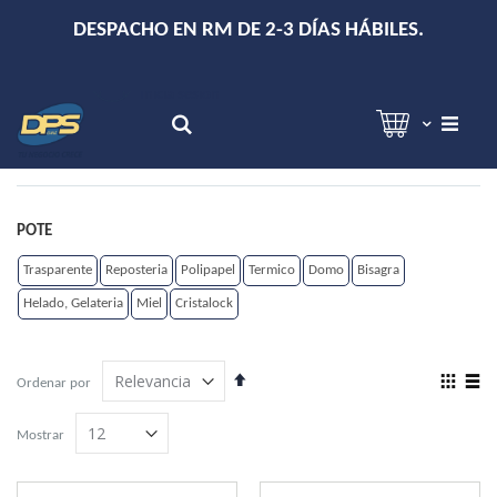
+
DESPACHO EN RM DE 2-3 DÍAS HÁBILES.
Hola!
Inicia sesión
Search
POTE
Trasparente
Reposteria
Polipapel
Termico
Domo
Bisagra
Helado, Gelateria
Miel
Cristalock
Establecer
View
Ordenar por
dirección
as
Grilla
Lista
descendente
Mostrar