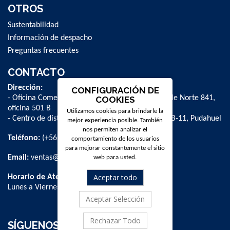
OTROS
Sustentabilidad
Información de despacho
Preguntas frecuentes
CONTACTO
Dirección:
CONFIGURACIÓN DE
- Oficina Comercial y administrativa: Avenida Valle Norte 841,
COOKIES
oficina 501 B
Utilizamos cookies para brindarle la
- Centro de distribución: La Farfana 500, bodega B-11, Pudahuel
mejor experiencia posible. También
nos permiten analizar el
Teléfono:
(+56 2) 2 584 8900
comportamiento de los usuarios
para mejorar constantemente el sitio
Email:
ventas@dpschile.cl
web para usted.
Aceptar todo
Horario de Atención:
Lunes a Viernes / 09:00 a 16:00 hrs
Aceptar Selección
Rechazar Todo
SÍGUENOS