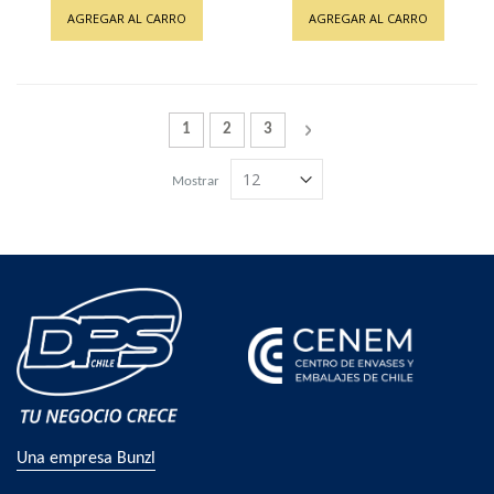
AGREGAR AL CARRO
AGREGAR AL CARRO
Página
Actualmente estás leyendo la página
Página
Página
Página
Siguiente
1
2
3
Mostrar
Una empresa Bunzl